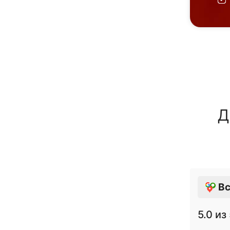
Д
Вс
5.0
из 