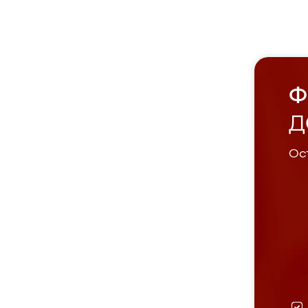
Ф
Д
Ост