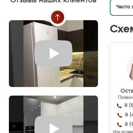
Отзывы наших клиентов
Часто 
Схе
Оста
Позвон
8 (
8 (
8 (
Или оставь