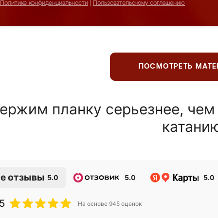
Политике конфиденциальности
|
Пользовательскому соглашению
ПОСМОТРЕТЬ МАТ
ержим планку серьезнее, чем
катани
е отзывы
5.0
5.0
5.0
5
На основе
945
оценок