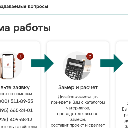
задаваемые вопросы
ма работы
вьте заявку
Замер и расчет
ите по номерам
Дизайнер-замерщик
800) 511-89-55
приедет к Вам с каталогом
материалов,
Вы
495) 665-24-01
проведёт детальные
р
926) 409-68-13
замеры,
д
составит проект и сделает
з
те заявку на сайте для