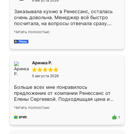
6 августа 2026
мебели буду заказывать только здесь.
Заказывала кухню в Ренессанс, осталась
очень довольна. Менеджер всё быстро
посчитала, на вопросы отвечала сразу.
Замерщик приехал в субботу, подошёл к
Читать полностью
делу со всей ответственностью. Собрали
за день, ребята работали аккуратно, даже
пыли почти не было. Качество отличное,
ящики ходят плавно, ничего не скрипит.
Всё подошло как влитое.
Аринка Р.
5 августа 2026
Больше всех мне понравилось
предложение от компании Ренессанс от
Елены Сергеевой. Подходяшщая цена и
короткие сроки изготовления. Приехавший
Читать полностью
для замера сотрудник Владислав
предложил по моему эскизу самый
1
подходящий вариант шкафа. Немного его
видоизменил, получилось даже лучше, чем