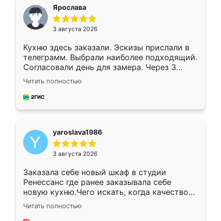
я хотела.
Ярослава
3 августа 2026
Кухню здесь заказали. Эскизы прислали в
телеграмм. Выбрали наиболее подходящий.
Согласовали день для замера. Через 3
недели кухня была уже готова. Остались
Читать полностью
довольны работой. Спасибо Ренессанс
мебель за качественную работу!
yaroslava1986
3 августа 2026
Заказала себе новый шкаф в студии
Ренессанс где ранее заказывала себе
новую кухню.Чего искать, когда качеством
вполне довольна. Служит кухня уже почти
Читать полностью
два года, нареканий нет.