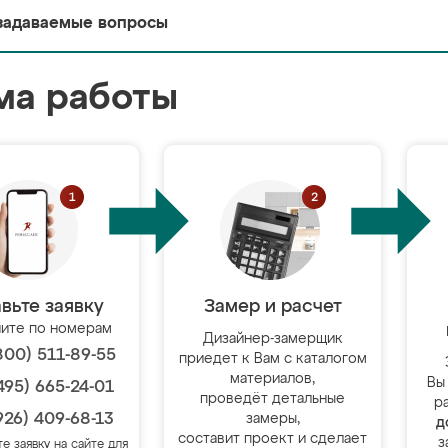
задаваемые вопросы
ма работы
вьте заявку
Замер и расчет
ите по номерам
Дизайнер-замерщик
800) 511-89-55
приедет к Вам с каталогом
материалов,
Вы
495) 665-24-01
проведёт детальные
р
926) 409-68-13
замеры,
д
составит проект и сделает
з
те заявку на сайте для