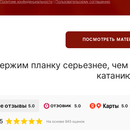
Политике конфиденциальности
|
Пользовательскому соглашению
ПОСМОТРЕТЬ МАТ
ержим планку серьезнее, чем
катани
е отзывы
5.0
5.0
5.0
5
На основе
945
оценок