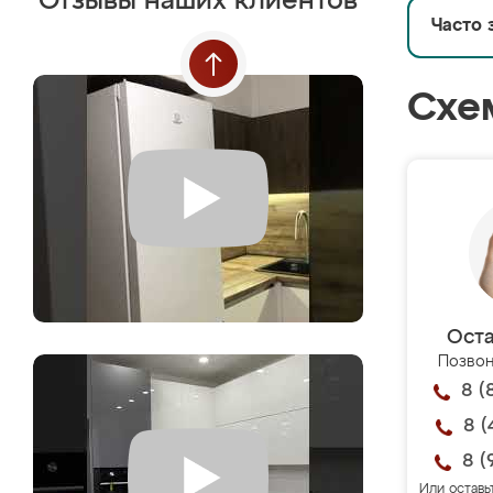
Отзывы наших клиентов
Часто 
Схе
Оста
Позвон
8 (
8 (
8 (
Или оставь