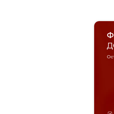
Ф
Д
Ост