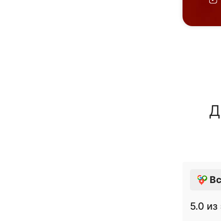
Д
Вс
5.0
из 