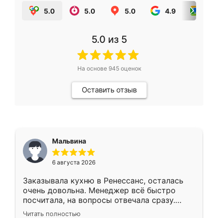
5.0
5.0
5.0
4.9
5.0
5.0
из 5
На основе
945
оценок
Оставить отзыв
Мальвина
6 августа 2026
Заказывала кухню в Ренессанс, осталась
очень довольна. Менеджер всё быстро
посчитала, на вопросы отвечала сразу.
Замерщик приехал в субботу, подошёл к
Читать полностью