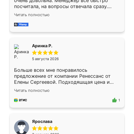
очень довольна. Менеджер всё быстро
посчитала, на вопросы отвечала сразу.
Замерщик приехал в субботу, подошёл к
Читать полностью
делу со всей ответственностью. Собрали
за день, ребята работали аккуратно, даже
пыли почти не было. Качество отличное,
ящики ходят плавно, ничего не скрипит.
Всё подошло как влитое.
Аринка Р.
5 августа 2026
Больше всех мне понравилось
предложение от компании Ренессанс от
Елены Сергеевой. Подходяшщая цена и
короткие сроки изготовления. Приехавший
Читать полностью
для замера сотрудник Владислав
предложил по моему эскизу самый
1
подходящий вариант шкафа. Немного его
видоизменил, получилось даже лучше, чем
я хотела.
Ярослава