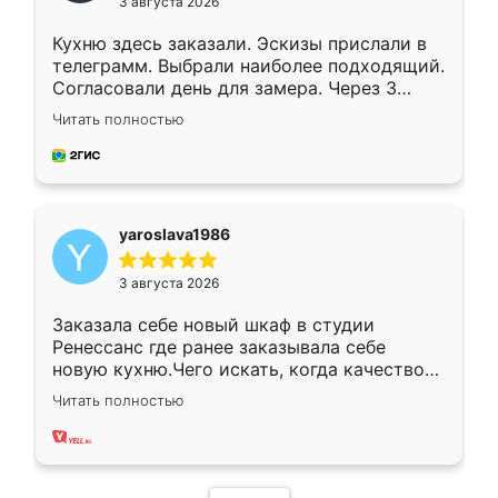
3 августа 2026
Кухню здесь заказали. Эскизы прислали в
телеграмм. Выбрали наиболее подходящий.
Согласовали день для замера. Через 3
недели кухня была уже готова. Остались
Читать полностью
довольны работой. Спасибо Ренессанс
мебель за качественную работу!
yaroslava1986
3 августа 2026
Заказала себе новый шкаф в студии
Ренессанс где ранее заказывала себе
новую кухню.Чего искать, когда качеством
вполне довольна. Служит кухня уже почти
Читать полностью
два года, нареканий нет.