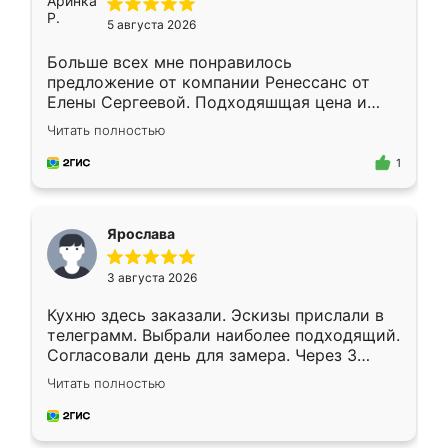
5 августа 2026
Больше всех мне понравилось
предложение от компании Ренессанс от
Елены Сергеевой. Подходяшщая цена и
короткие сроки изготовления. Приехавший
Читать полностью
для замера сотрудник Владислав
предложил по моему эскизу самый
1
подходящий вариант шкафа. Немного его
видоизменил, получилось даже лучше, чем
я хотела.
Ярослава
3 августа 2026
Кухню здесь заказали. Эскизы прислали в
телеграмм. Выбрали наиболее подходящий.
Согласовали день для замера. Через 3
недели кухня была уже готова. Остались
Читать полностью
довольны работой. Спасибо Ренессанс
мебель за качественную работу!