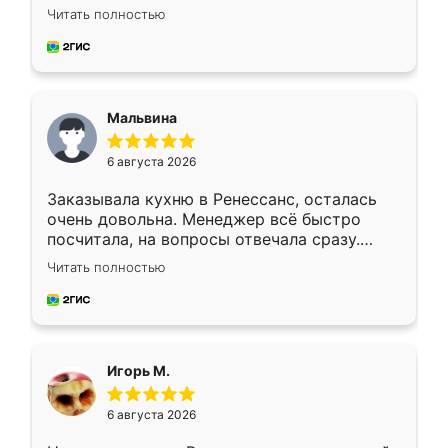
Ждал меньше месяца, сборщик с прямыми
Читать полностью
руками. По цене вышло адекватно.
Рекомендую!
Мальвина
6 августа 2026
Заказывала кухню в Ренессанс, осталась
очень довольна. Менеджер всё быстро
посчитала, на вопросы отвечала сразу.
Замерщик приехал в субботу, подошёл к
Читать полностью
делу со всей ответственностью. Собрали
за день, ребята работали аккуратно, даже
пыли почти не было. Качество отличное,
ящики ходят плавно, ничего не скрипит.
Всё подошло как влитое.
Игорь М.
6 августа 2026