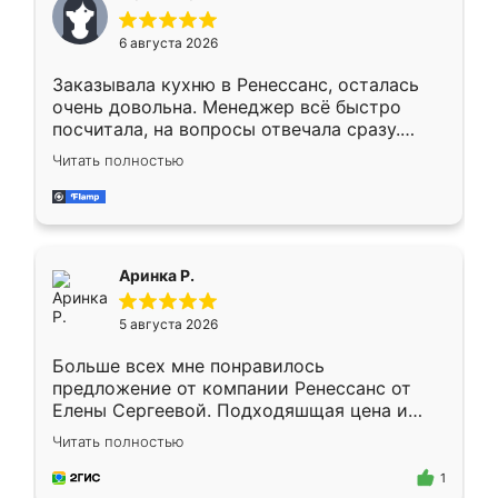
меньше, здесь же он более разнообразный.
Мне нравится ,если что-то потребуется из
6 августа 2026
мебели буду заказывать только здесь.
Заказывала кухню в Ренессанс, осталась
очень довольна. Менеджер всё быстро
посчитала, на вопросы отвечала сразу.
Замерщик приехал в субботу, подошёл к
Читать полностью
делу со всей ответственностью. Собрали
за день, ребята работали аккуратно, даже
пыли почти не было. Качество отличное,
ящики ходят плавно, ничего не скрипит.
Всё подошло как влитое.
Аринка Р.
5 августа 2026
Больше всех мне понравилось
предложение от компании Ренессанс от
Елены Сергеевой. Подходяшщая цена и
короткие сроки изготовления. Приехавший
Читать полностью
для замера сотрудник Владислав
предложил по моему эскизу самый
1