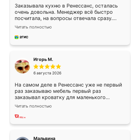
Заказывала кухню в Ренессанс, осталась
очень довольна. Менеджер всё быстро
посчитала, на вопросы отвечала сразу.
Замерщик приехал в субботу, подошёл к
Читать полностью
делу со всей ответственностью. Собрали
за день, ребята работали аккуратно, даже
пыли почти не было. Качество отличное,
ящики ходят плавно, ничего не скрипит.
Всё подошло как влитое.
Игорь М.
6 августа 2026
На самом деле в Ренессанс уже не первый
раз заказываю мебель первый раз
заказывал кроватку для маленького
ребёнка при его рождении ,во второй раз
Читать полностью
заказал шкаф-купе. По качеству очень
хорошее сборка достаточно быстрая,
также адекватные цены. До этого
сравнивал с разными конкурентами в этом
сегменте ,выбор у конкурентов куда
Мальвина