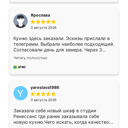
подходящий вариант шкафа. Немного его
видоизменил, получилось даже лучше, чем
я хотела.
Ярослава
3 августа 2026
Кухню здесь заказали. Эскизы прислали в
телеграмм. Выбрали наиболее подходящий.
Согласовали день для замера. Через 3
недели кухня была уже готова. Остались
Читать полностью
довольны работой. Спасибо Ренессанс
мебель за качественную работу!
yaroslava1986
3 августа 2026
Заказала себе новый шкаф в студии
Ренессанс где ранее заказывала себе
новую кухню.Чего искать, когда качеством
вполне довольна. Служит кухня уже почти