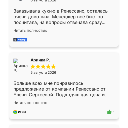
6 августа 2026
мебели буду заказывать только здесь.
Заказывала кухню в Ренессанс, осталась
очень довольна. Менеджер всё быстро
посчитала, на вопросы отвечала сразу.
Замерщик приехал в субботу, подошёл к
Читать полностью
делу со всей ответственностью. Собрали
за день, ребята работали аккуратно, даже
пыли почти не было. Качество отличное,
ящики ходят плавно, ничего не скрипит.
Всё подошло как влитое.
Аринка Р.
5 августа 2026
Больше всех мне понравилось
предложение от компании Ренессанс от
Елены Сергеевой. Подходяшщая цена и
короткие сроки изготовления. Приехавший
Читать полностью
для замера сотрудник Владислав
предложил по моему эскизу самый
1
подходящий вариант шкафа. Немного его
видоизменил, получилось даже лучше, чем