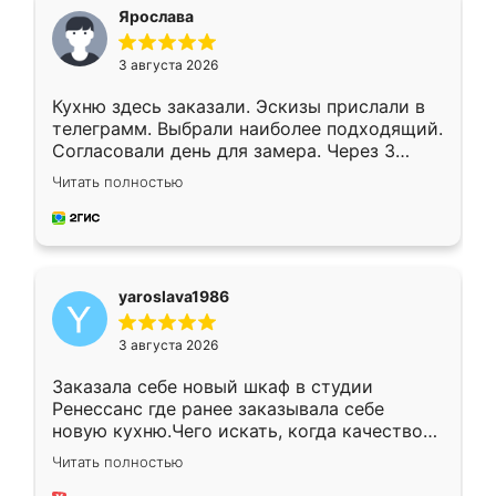
я хотела.
Ярослава
3 августа 2026
Кухню здесь заказали. Эскизы прислали в
телеграмм. Выбрали наиболее подходящий.
Согласовали день для замера. Через 3
недели кухня была уже готова. Остались
Читать полностью
довольны работой. Спасибо Ренессанс
мебель за качественную работу!
yaroslava1986
3 августа 2026
Заказала себе новый шкаф в студии
Ренессанс где ранее заказывала себе
новую кухню.Чего искать, когда качеством
вполне довольна. Служит кухня уже почти
Читать полностью
два года, нареканий нет.