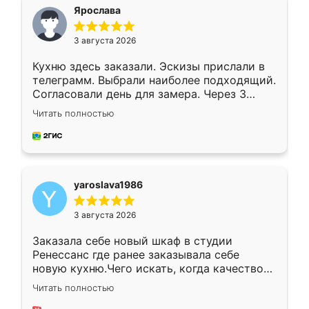
я хотела.
Ярослава
3 августа 2026
Кухню здесь заказали. Эскизы прислали в
телеграмм. Выбрали наиболее подходящий.
Согласовали день для замера. Через 3
недели кухня была уже готова. Остались
Читать полностью
довольны работой. Спасибо Ренессанс
мебель за качественную работу!
yaroslava1986
3 августа 2026
Заказала себе новый шкаф в студии
Ренессанс где ранее заказывала себе
новую кухню.Чего искать, когда качеством
вполне довольна. Служит кухня уже почти
Читать полностью
два года, нареканий нет.