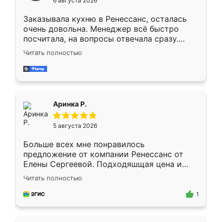
6 августа 2026
мебели буду заказывать только здесь.
Заказывала кухню в Ренессанс, осталась
очень довольна. Менеджер всё быстро
посчитала, на вопросы отвечала сразу.
Замерщик приехал в субботу, подошёл к
Читать полностью
делу со всей ответственностью. Собрали
за день, ребята работали аккуратно, даже
пыли почти не было. Качество отличное,
ящики ходят плавно, ничего не скрипит.
Всё подошло как влитое.
Аринка Р.
5 августа 2026
Больше всех мне понравилось
предложение от компании Ренессанс от
Елены Сергеевой. Подходяшщая цена и
короткие сроки изготовления. Приехавший
Читать полностью
для замера сотрудник Владислав
предложил по моему эскизу самый
1
подходящий вариант шкафа. Немного его
видоизменил, получилось даже лучше, чем