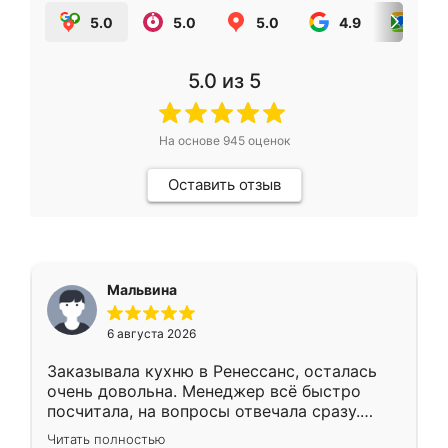
5.0
5.0
5.0
4.9
5.0
5.0
из 5
На основе
945
оценок
Оставить отзыв
Мальвина
6 августа 2026
Заказывала кухню в Ренессанс, осталась
очень довольна. Менеджер всё быстро
посчитала, на вопросы отвечала сразу.
Замерщик приехал в субботу, подошёл к
Читать полностью