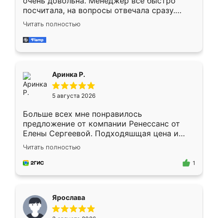
очень довольна. Менеджер всё быстро
посчитала, на вопросы отвечала сразу.
Замерщик приехал в субботу, подошёл к
Читать полностью
делу со всей ответственностью. Собрали
за день, ребята работали аккуратно, даже
пыли почти не было. Качество отличное,
ящики ходят плавно, ничего не скрипит.
Всё подошло как влитое.
Аринка Р.
5 августа 2026
Больше всех мне понравилось
предложение от компании Ренессанс от
Елены Сергеевой. Подходяшщая цена и
короткие сроки изготовления. Приехавший
Читать полностью
для замера сотрудник Владислав
предложил по моему эскизу самый
1
подходящий вариант шкафа. Немного его
видоизменил, получилось даже лучше, чем
я хотела.
Ярослава