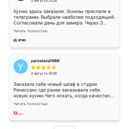
3 августа 2026
Кухню здесь заказали. Эскизы прислали в
телеграмм. Выбрали наиболее подходящий.
Согласовали день для замера. Через 3
недели кухня была уже готова. Остались
Читать полностью
довольны работой. Спасибо Ренессанс
мебель за качественную работу!
yaroslava1986
3 августа 2026
Заказала себе новый шкаф в студии
Ренессанс где ранее заказывала себе
новую кухню.Чего искать, когда качеством
вполне довольна. Служит кухня уже почти
Читать полностью
два года, нареканий нет.