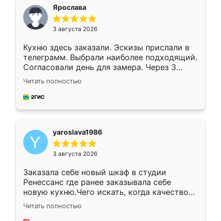
я хотела.
Ярослава
3 августа 2026
Кухню здесь заказали. Эскизы прислали в
телеграмм. Выбрали наиболее подходящий.
Согласовали день для замера. Через 3
недели кухня была уже готова. Остались
Читать полностью
довольны работой. Спасибо Ренессанс
мебель за качественную работу!
yaroslava1986
3 августа 2026
Заказала себе новый шкаф в студии
Ренессанс где ранее заказывала себе
новую кухню.Чего искать, когда качеством
вполне довольна. Служит кухня уже почти
Читать полностью
два года, нареканий нет.