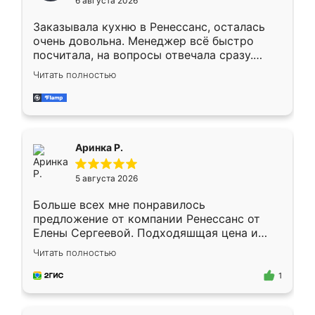
6 августа 2026
мебели буду заказывать только здесь.
Заказывала кухню в Ренессанс, осталась
очень довольна. Менеджер всё быстро
посчитала, на вопросы отвечала сразу.
Замерщик приехал в субботу, подошёл к
Читать полностью
делу со всей ответственностью. Собрали
за день, ребята работали аккуратно, даже
пыли почти не было. Качество отличное,
ящики ходят плавно, ничего не скрипит.
Всё подошло как влитое.
Аринка Р.
5 августа 2026
Больше всех мне понравилось
предложение от компании Ренессанс от
Елены Сергеевой. Подходяшщая цена и
короткие сроки изготовления. Приехавший
Читать полностью
для замера сотрудник Владислав
предложил по моему эскизу самый
1
подходящий вариант шкафа. Немного его
видоизменил, получилось даже лучше, чем