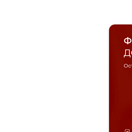
Ф
Д
Ост