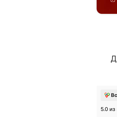
Д
Вс
5.0
из 