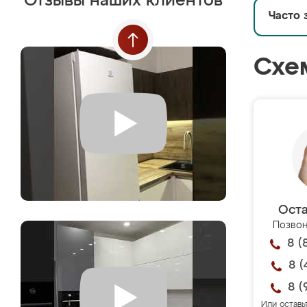
Отзывы наших клиентов
Часто 
Схе
Оста
Позвон
8 (
8 (
8 (
Или оставь