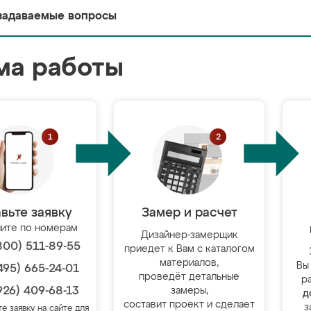
задаваемые вопросы
ма работы
вьте заявку
Замер и расчет
ите по номерам
Дизайнер-замерщик
800) 511-89-55
приедет к Вам с каталогом
материалов,
Вы
495) 665-24-01
проведёт детальные
р
926) 409-68-13
замеры,
д
составит проект и сделает
з
те заявку на сайте для