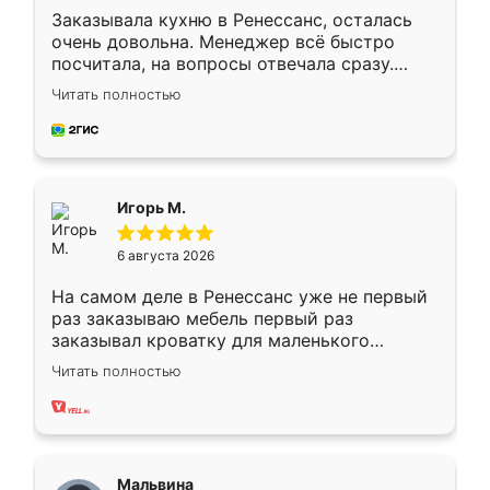
Заказывала кухню в Ренессанс, осталась
очень довольна. Менеджер всё быстро
посчитала, на вопросы отвечала сразу.
Замерщик приехал в субботу, подошёл к
Читать полностью
делу со всей ответственностью. Собрали
за день, ребята работали аккуратно, даже
пыли почти не было. Качество отличное,
ящики ходят плавно, ничего не скрипит.
Всё подошло как влитое.
Игорь М.
6 августа 2026
На самом деле в Ренессанс уже не первый
раз заказываю мебель первый раз
заказывал кроватку для маленького
ребёнка при его рождении ,во второй раз
Читать полностью
заказал шкаф-купе. По качеству очень
хорошее сборка достаточно быстрая,
также адекватные цены. До этого
сравнивал с разными конкурентами в этом
сегменте ,выбор у конкурентов куда
Мальвина