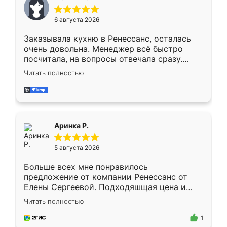
меньше, здесь же он более разнообразный.
Мне нравится ,если что-то потребуется из
6 августа 2026
мебели буду заказывать только здесь.
Заказывала кухню в Ренессанс, осталась
очень довольна. Менеджер всё быстро
посчитала, на вопросы отвечала сразу.
Замерщик приехал в субботу, подошёл к
Читать полностью
делу со всей ответственностью. Собрали
за день, ребята работали аккуратно, даже
пыли почти не было. Качество отличное,
ящики ходят плавно, ничего не скрипит.
Всё подошло как влитое.
Аринка Р.
5 августа 2026
Больше всех мне понравилось
предложение от компании Ренессанс от
Елены Сергеевой. Подходяшщая цена и
короткие сроки изготовления. Приехавший
Читать полностью
для замера сотрудник Владислав
предложил по моему эскизу самый
1