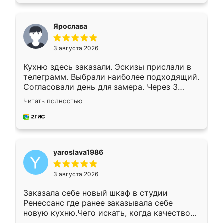
подходящий вариант шкафа. Немного его
видоизменил, получилось даже лучше, чем
я хотела.
Ярослава
3 августа 2026
Кухню здесь заказали. Эскизы прислали в
телеграмм. Выбрали наиболее подходящий.
Согласовали день для замера. Через 3
недели кухня была уже готова. Остались
Читать полностью
довольны работой. Спасибо Ренессанс
мебель за качественную работу!
yaroslava1986
3 августа 2026
Заказала себе новый шкаф в студии
Ренессанс где ранее заказывала себе
новую кухню.Чего искать, когда качеством
вполне довольна. Служит кухня уже почти