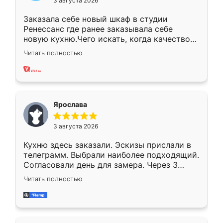
3 августа 2026
Заказала себе новый шкаф в студии
Ренессанс где ранее заказывала себе
новую кухню.Чего искать, когда качеством
вполне довольна. Служит кухня уже почти
Читать полностью
два года, нареканий нет.
Ярослава
3 августа 2026
Кухню здесь заказали. Эскизы прислали в
телеграмм. Выбрали наиболее подходящий.
Согласовали день для замера. Через 3
недели кухня была уже готова. Остались
Читать полностью
довольны работой. Спасибо Ренессанс
мебель за качественную работу!