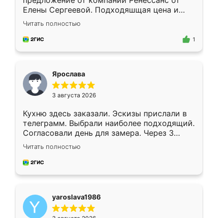
предложение от компании Ренессанс от
Елены Сергеевой. Подходяшщая цена и
короткие сроки изготовления. Приехавший
Читать полностью
для замера сотрудник Владислав
предложил по моему эскизу самый
1
подходящий вариант шкафа. Немного его
видоизменил, получилось даже лучше, чем
я хотела.
Ярослава
3 августа 2026
Кухню здесь заказали. Эскизы прислали в
телеграмм. Выбрали наиболее подходящий.
Согласовали день для замера. Через 3
недели кухня была уже готова. Остались
Читать полностью
довольны работой. Спасибо Ренессанс
мебель за качественную работу!
yaroslava1986