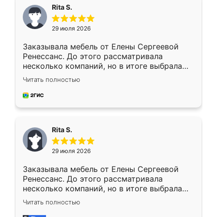
Rita S.
29 июля 2026
Заказывала мебель от Елены Сергеевой
Ренессанс. До этого рассматривала
несколько компаний, но в итоге выбрала
эту. Сначала обговорили условия, потом
Читать полностью
приехал замерщик, всё спокойно объяснил
и снял размеры. Изготовили в срок, с
доставкой тоже никаких проблем не
возникло. Сборку выполнили аккуратно,
мебель сразу встала на свое место без
Rita S.
каких-либо доработок. Качеством осталась
довольна, все выглядит так, как и ожидала.
29 июля 2026
Заказывала мебель от Елены Сергеевой
Ренессанс. До этого рассматривала
несколько компаний, но в итоге выбрала
эту. Сначала обговорили условия, потом
Читать полностью
приехал замерщик, всё спокойно объяснил