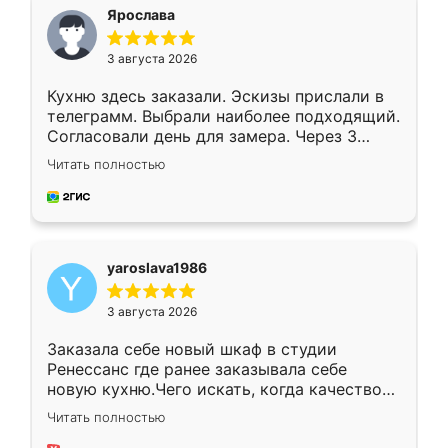
я хотела.
Ярослава
3 августа 2026
Кухню здесь заказали. Эскизы прислали в
телеграмм. Выбрали наиболее подходящий.
Согласовали день для замера. Через 3
недели кухня была уже готова. Остались
Читать полностью
довольны работой. Спасибо Ренессанс
мебель за качественную работу!
yaroslava1986
3 августа 2026
Заказала себе новый шкаф в студии
Ренессанс где ранее заказывала себе
новую кухню.Чего искать, когда качеством
вполне довольна. Служит кухня уже почти
Читать полностью
два года, нареканий нет.