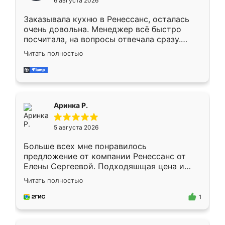
6 августа 2026
мебели буду заказывать только здесь.
Заказывала кухню в Ренессанс, осталась
очень довольна. Менеджер всё быстро
посчитала, на вопросы отвечала сразу.
Замерщик приехал в субботу, подошёл к
Читать полностью
делу со всей ответственностью. Собрали
за день, ребята работали аккуратно, даже
пыли почти не было. Качество отличное,
ящики ходят плавно, ничего не скрипит.
Всё подошло как влитое.
Аринка Р.
5 августа 2026
Больше всех мне понравилось
предложение от компании Ренессанс от
Елены Сергеевой. Подходяшщая цена и
короткие сроки изготовления. Приехавший
Читать полностью
для замера сотрудник Владислав
предложил по моему эскизу самый
1
подходящий вариант шкафа. Немного его
видоизменил, получилось даже лучше, чем