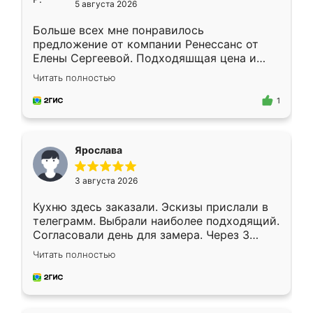
5 августа 2026
Больше всех мне понравилось
предложение от компании Ренессанс от
Елены Сергеевой. Подходяшщая цена и
короткие сроки изготовления. Приехавший
Читать полностью
для замера сотрудник Владислав
предложил по моему эскизу самый
1
подходящий вариант шкафа. Немного его
видоизменил, получилось даже лучше, чем
я хотела.
Ярослава
3 августа 2026
Кухню здесь заказали. Эскизы прислали в
телеграмм. Выбрали наиболее подходящий.
Согласовали день для замера. Через 3
недели кухня была уже готова. Остались
Читать полностью
довольны работой. Спасибо Ренессанс
мебель за качественную работу!