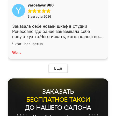
yaroslava1986
3 августа 2026
Заказала себе новый шкаф в студии
Ренессанс где ранее заказывала себе
новую кухню.Чего искать, когда качеством
вполне довольна. Служит кухня уже почти
Читать полностью
два года, нареканий нет.
Еще
ЗАКАЗАТЬ
БЕСПЛАТНОЕ ТАКСИ
ДО НАШЕГО САЛОНА