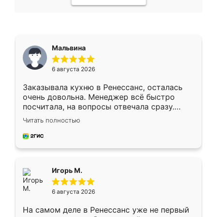
Мальвина
6 августа 2026
Заказывала кухню в Ренессанс, осталась
очень довольна. Менеджер всё быстро
посчитала, на вопросы отвечала сразу.
Замерщик приехал в субботу, подошёл к
Читать полностью
делу со всей ответственностью. Собрали
за день, ребята работали аккуратно, даже
пыли почти не было. Качество отличное,
ящики ходят плавно, ничего не скрипит.
Всё подошло как влитое.
Игорь М.
6 августа 2026
На самом деле в Ренессанс уже не первый