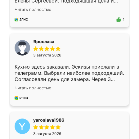
Елены Сергеевой. Подходяшщая цена и
короткие сроки изготовления. Приехавший
Читать полностью
для замера сотрудник Владислав
предложил по моему эскизу самый
1
подходящий вариант шкафа. Немного его
видоизменил, получилось даже лучше, чем
я хотела.
Ярослава
3 августа 2026
Кухню здесь заказали. Эскизы прислали в
телеграмм. Выбрали наиболее подходящий.
Согласовали день для замера. Через 3
недели кухня была уже готова. Остались
Читать полностью
довольны работой. Спасибо Ренессанс
мебель за качественную работу!
yaroslava1986
3 августа 2026