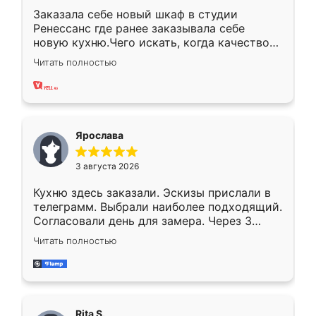
Заказала себе новый шкаф в студии
Ренессанс где ранее заказывала себе
новую кухню.Чего искать, когда качеством
вполне довольна. Служит кухня уже почти
Читать полностью
два года, нареканий нет.
Ярослава
3 августа 2026
Кухню здесь заказали. Эскизы прислали в
телеграмм. Выбрали наиболее подходящий.
Согласовали день для замера. Через 3
недели кухня была уже готова. Остались
Читать полностью
довольны работой. Спасибо Ренессанс
мебель за качественную работу!
Rita S.