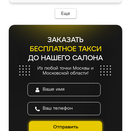
доставкой тоже никаких проблем не
возникло. Сборку выполнили аккуратно,
мебель сразу встала на свое место без
Еще
каких-либо доработок. Качеством осталась
довольна, все выглядит так, как и ожидала.
ЗАКАЗАТЬ
БЕСПЛАТНОЕ ТАКСИ
ДО НАШЕГО САЛОНА
Из любой точки Москвы и
Московской области!
Отправить