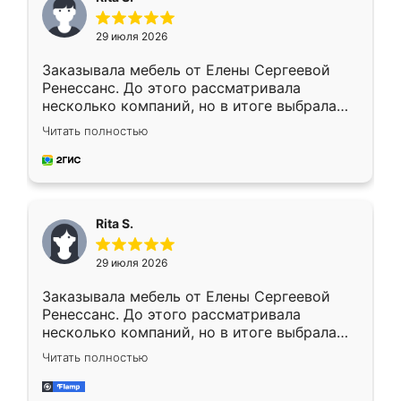
29 июля 2026
Заказывала мебель от Елены Сергеевой
Ренессанс. До этого рассматривала
несколько компаний, но в итоге выбрала
эту. Сначала обговорили условия, потом
Читать полностью
приехал замерщик, всё спокойно объяснил
и снял размеры. Изготовили в срок, с
доставкой тоже никаких проблем не
возникло. Сборку выполнили аккуратно,
мебель сразу встала на свое место без
Rita S.
каких-либо доработок. Качеством осталась
довольна, все выглядит так, как и ожидала.
29 июля 2026
Заказывала мебель от Елены Сергеевой
Ренессанс. До этого рассматривала
несколько компаний, но в итоге выбрала
эту. Сначала обговорили условия, потом
Читать полностью
приехал замерщик, всё спокойно объяснил
и снял размеры. Изготовили в срок, с