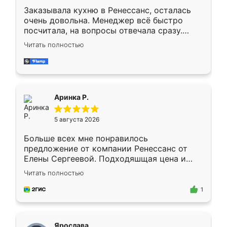
Заказывала кухню в Ренессанс, осталась
очень довольна. Менеджер всё быстро
посчитала, на вопросы отвечала сразу.
Замерщик приехал в субботу, подошёл к
Читать полностью
делу со всей ответственностью. Собрали
за день, ребята работали аккуратно, даже
пыли почти не было. Качество отличное,
ящики ходят плавно, ничего не скрипит.
Всё подошло как влитое.
Аринка Р.
5 августа 2026
Больше всех мне понравилось
предложение от компании Ренессанс от
Елены Сергеевой. Подходяшщая цена и
короткие сроки изготовления. Приехавший
Читать полностью
для замера сотрудник Владислав
предложил по моему эскизу самый
1
подходящий вариант шкафа. Немного его
видоизменил, получилось даже лучше, чем
я хотела.
Ярослава