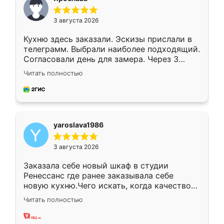
3 августа 2026
Кухню здесь заказали. Эскизы прислали в
телеграмм. Выбрали наиболее подходящий.
Согласовали день для замера. Через 3
недели кухня была уже готова. Остались
Читать полностью
довольны работой. Спасибо Ренессанс
мебель за качественную работу!
yaroslava1986
3 августа 2026
Заказала себе новый шкаф в студии
Ренессанс где ранее заказывала себе
новую кухню.Чего искать, когда качеством
вполне довольна. Служит кухня уже почти
Читать полностью
два года, нареканий нет.