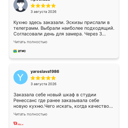
3 августа 2026
Кухню здесь заказали. Эскизы прислали в
телеграмм. Выбрали наиболее подходящий.
Согласовали день для замера. Через 3
недели кухня была уже готова. Остались
Читать полностью
довольны работой. Спасибо Ренессанс
мебель за качественную работу!
yaroslava1986
3 августа 2026
Заказала себе новый шкаф в студии
Ренессанс где ранее заказывала себе
новую кухню.Чего искать, когда качеством
вполне довольна. Служит кухня уже почти
Читать полностью
два года, нареканий нет.