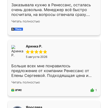
Заказывала кухню в Ренессанс, осталась
очень довольна. Менеджер всё быстро
посчитала, на вопросы отвечала сразу.
Замерщик приехал в субботу, подошёл к
Читать полностью
делу со всей ответственностью. Собрали
за день, ребята работали аккуратно, даже
пыли почти не было. Качество отличное,
ящики ходят плавно, ничего не скрипит.
Всё подошло как влитое.
Аринка Р.
5 августа 2026
Больше всех мне понравилось
предложение от компании Ренессанс от
Елены Сергеевой. Подходяшщая цена и
короткие сроки изготовления. Приехавший
Читать полностью
для замера сотрудник Владислав
предложил по моему эскизу самый
1
подходящий вариант шкафа. Немного его
видоизменил, получилось даже лучше, чем
я хотела.
Ярослава