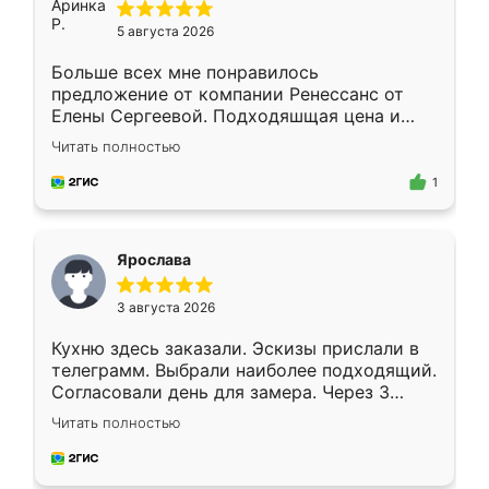
5 августа 2026
Больше всех мне понравилось
предложение от компании Ренессанс от
Елены Сергеевой. Подходяшщая цена и
короткие сроки изготовления. Приехавший
Читать полностью
для замера сотрудник Владислав
предложил по моему эскизу самый
1
подходящий вариант шкафа. Немного его
видоизменил, получилось даже лучше, чем
я хотела.
Ярослава
3 августа 2026
Кухню здесь заказали. Эскизы прислали в
телеграмм. Выбрали наиболее подходящий.
Согласовали день для замера. Через 3
недели кухня была уже готова. Остались
Читать полностью
довольны работой. Спасибо Ренессанс
мебель за качественную работу!