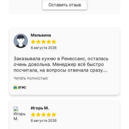
Оставить отзыв
Мальвина
6 августа 2026
Заказывала кухню в Ренессанс, осталась
очень довольна. Менеджер всё быстро
посчитала, на вопросы отвечала сразу.
Замерщик приехал в субботу, подошёл к
Читать полностью
делу со всей ответственностью. Собрали
за день, ребята работали аккуратно, даже
пыли почти не было. Качество отличное,
ящики ходят плавно, ничего не скрипит.
Всё подошло как влитое.
Игорь М.
6 августа 2026