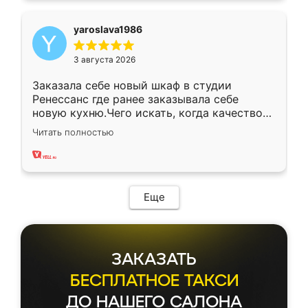
yaroslava1986
3 августа 2026
Заказала себе новый шкаф в студии
Ренессанс где ранее заказывала себе
новую кухню.Чего искать, когда качеством
вполне довольна. Служит кухня уже почти
Читать полностью
два года, нареканий нет.
Еще
ЗАКАЗАТЬ
БЕСПЛАТНОЕ ТАКСИ
ДО НАШЕГО САЛОНА