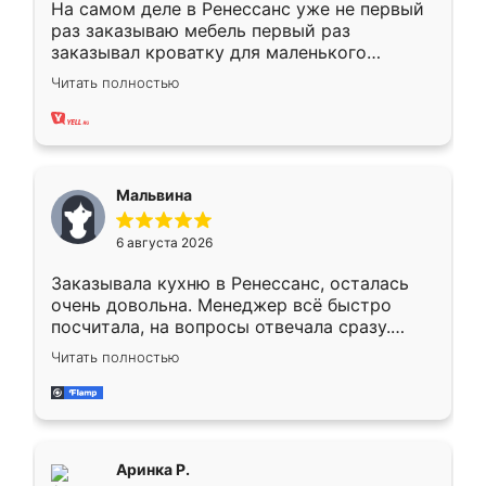
На самом деле в Ренессанс уже не первый
раз заказываю мебель первый раз
заказывал кроватку для маленького
ребёнка при его рождении ,во второй раз
Читать полностью
заказал шкаф-купе. По качеству очень
хорошее сборка достаточно быстрая,
также адекватные цены. До этого
сравнивал с разными конкурентами в этом
сегменте ,выбор у конкурентов куда
Мальвина
меньше, здесь же он более разнообразный.
Мне нравится ,если что-то потребуется из
6 августа 2026
мебели буду заказывать только здесь.
Заказывала кухню в Ренессанс, осталась
очень довольна. Менеджер всё быстро
посчитала, на вопросы отвечала сразу.
Замерщик приехал в субботу, подошёл к
Читать полностью
делу со всей ответственностью. Собрали
за день, ребята работали аккуратно, даже
пыли почти не было. Качество отличное,
ящики ходят плавно, ничего не скрипит.
Всё подошло как влитое.
Аринка Р.