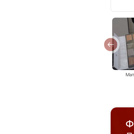
Мат
Ф