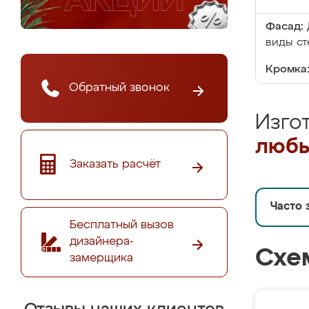
Фасад:
виды ст
Кромка
Обратный звонок
Изго
любы
Заказать расчёт
Часто 
Бесплатный вызов
дизайнера-
Схе
замерщика