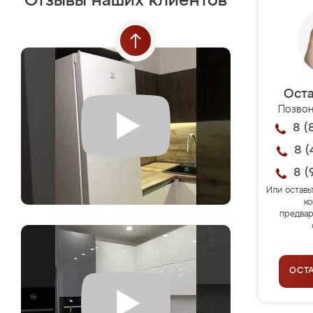
Отзывы наших клиентов
Оста
Позвон
8 (
8 (
8 (
Или оставь
ко
предвар
ОСТ