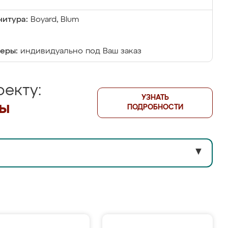
итура:
Boyard, Blum
еры:
индивидуально под Ваш заказ
екту:
УЗНАТЬ
лы
ПОДРОБНОСТИ
▼