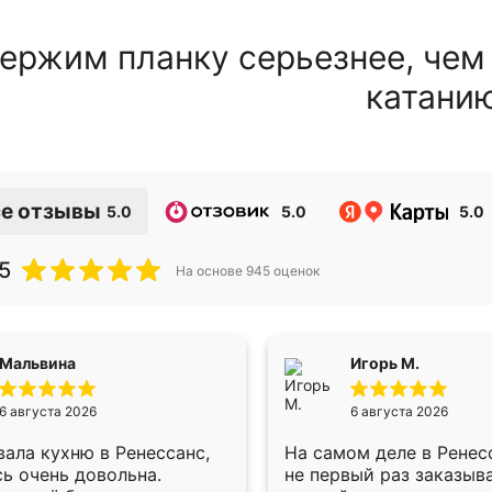
ержим планку серьезнее, чем
катани
е отзывы
5.0
5.0
5.0
5
На основе
945
оценок
Мальвина
Игорь М.
6 августа 2026
6 августа 2026
ала кухню в Ренессанс,
На самом деле в Ренес
ь очень довольна.
не первый раз заказыв