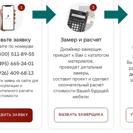
вьте заявку
Замер и расчет
ите по номерам
Дизайнер-замерщик
800) 511-89-55
приедет к Вам с каталогом
материалов,
Вы
495) 665-24-01
проведёт детальные
р
926) 409-68-13
замеры,
д
составит проект и сделает
з
те заявку на сайте для
окончательный расчёт
нсультации и
стоимости Вашей будущей
ительного расчёта
стоимости.
мебели.
ВЫЗВАТЬ ЗАМЕРЩИКА
АВИТЬ ЗАЯВКУ