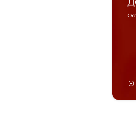
Д
Ост