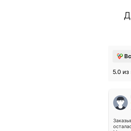
Д
Вс
5.0
из 
Заказыв
осталас