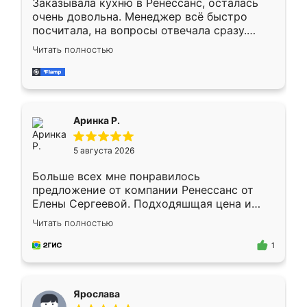
Заказывала кухню в Ренессанс, осталась
очень довольна. Менеджер всё быстро
посчитала, на вопросы отвечала сразу.
Замерщик приехал в субботу, подошёл к
Читать полностью
делу со всей ответственностью. Собрали
за день, ребята работали аккуратно, даже
пыли почти не было. Качество отличное,
ящики ходят плавно, ничего не скрипит.
Всё подошло как влитое.
Аринка Р.
5 августа 2026
Больше всех мне понравилось
предложение от компании Ренессанс от
Елены Сергеевой. Подходяшщая цена и
короткие сроки изготовления. Приехавший
Читать полностью
для замера сотрудник Владислав
предложил по моему эскизу самый
1
подходящий вариант шкафа. Немного его
видоизменил, получилось даже лучше, чем
я хотела.
Ярослава