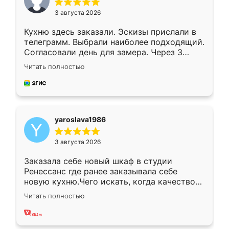
3 августа 2026
Кухню здесь заказали. Эскизы прислали в
телеграмм. Выбрали наиболее подходящий.
Согласовали день для замера. Через 3
недели кухня была уже готова. Остались
Читать полностью
довольны работой. Спасибо Ренессанс
мебель за качественную работу!
yaroslava1986
3 августа 2026
Заказала себе новый шкаф в студии
Ренессанс где ранее заказывала себе
новую кухню.Чего искать, когда качеством
вполне довольна. Служит кухня уже почти
Читать полностью
два года, нареканий нет.