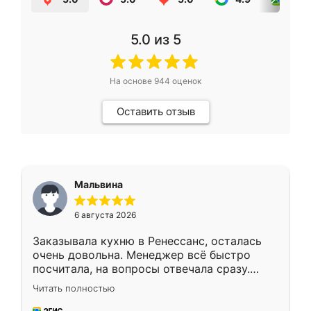
5.0
из 5
На основе
944
оценок
Оставить отзыв
Мальвина
6 августа 2026
Заказывала кухню в Ренессанс, осталась
очень довольна. Менеджер всё быстро
посчитала, на вопросы отвечала сразу.
Замерщик приехал в субботу, подошёл к
Читать полностью
делу со всей ответственностью. Собрали
за день, ребята работали аккуратно, даже