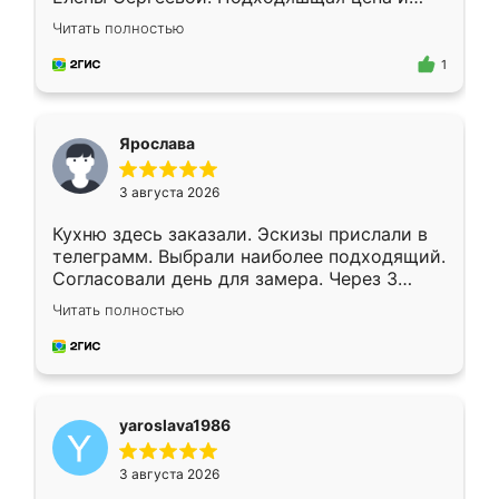
короткие сроки изготовления. Приехавший
Читать полностью
для замера сотрудник Владислав
предложил по моему эскизу самый
1
подходящий вариант шкафа. Немного его
видоизменил, получилось даже лучше, чем
я хотела.
Ярослава
3 августа 2026
Кухню здесь заказали. Эскизы прислали в
телеграмм. Выбрали наиболее подходящий.
Согласовали день для замера. Через 3
недели кухня была уже готова. Остались
Читать полностью
довольны работой. Спасибо Ренессанс
мебель за качественную работу!
yaroslava1986
3 августа 2026