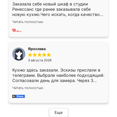
Заказала себе новый шкаф в студии
Ренессанс где ранее заказывала себе
новую кухню.Чего искать, когда качеством
вполне довольна. Служит кухня уже почти
Читать полностью
два года, нареканий нет.
Ярослава
3 августа 2026
Кухню здесь заказали. Эскизы прислали в
телеграмм. Выбрали наиболее подходящий.
Согласовали день для замера. Через 3
недели кухня была уже готова. Остались
Читать полностью
довольны работой. Спасибо Ренессанс
мебель за качественную работу!
Еще