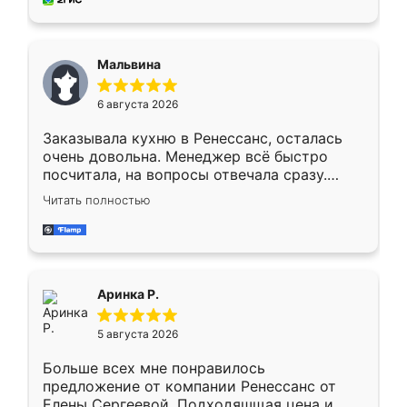
пыли почти не было. Качество отличное,
ящики ходят плавно, ничего не скрипит.
Всё подошло как влитое.
Мальвина
6 августа 2026
Заказывала кухню в Ренессанс, осталась
очень довольна. Менеджер всё быстро
посчитала, на вопросы отвечала сразу.
Замерщик приехал в субботу, подошёл к
Читать полностью
делу со всей ответственностью. Собрали
за день, ребята работали аккуратно, даже
пыли почти не было. Качество отличное,
ящики ходят плавно, ничего не скрипит.
Всё подошло как влитое.
Аринка Р.
5 августа 2026
Больше всех мне понравилось
предложение от компании Ренессанс от
Елены Сергеевой. Подходяшщая цена и