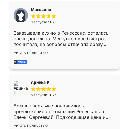
сравнивал с разными конкурентами в этом
сегменте ,выбор у конкурентов куда
Мальвина
меньше, здесь же он более разнообразный.
Мне нравится ,если что-то потребуется из
6 августа 2026
мебели буду заказывать только здесь.
Заказывала кухню в Ренессанс, осталась
очень довольна. Менеджер всё быстро
посчитала, на вопросы отвечала сразу.
Замерщик приехал в субботу, подошёл к
Читать полностью
делу со всей ответственностью. Собрали
за день, ребята работали аккуратно, даже
пыли почти не было. Качество отличное,
ящики ходят плавно, ничего не скрипит.
Всё подошло как влитое.
Аринка Р.
5 августа 2026
Больше всех мне понравилось
предложение от компании Ренессанс от
Елены Сергеевой. Подходяшщая цена и
короткие сроки изготовления. Приехавший
Читать полностью
для замера сотрудник Владислав