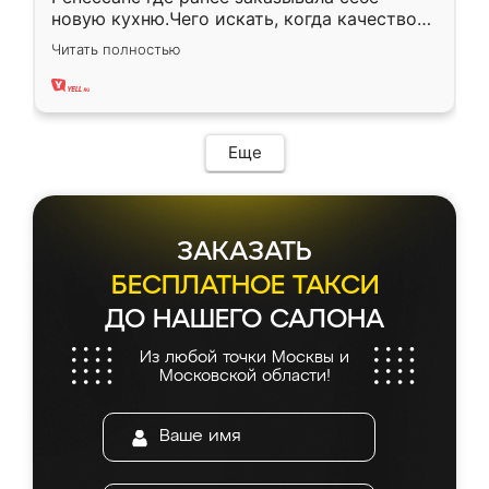
новую кухню.Чего искать, когда качеством
вполне довольна. Служит кухня уже почти
Читать полностью
два года, нареканий нет.
Еще
ЗАКАЗАТЬ
БЕСПЛАТНОЕ ТАКСИ
ДО НАШЕГО САЛОНА
Из любой точки Москвы и
Московской области!