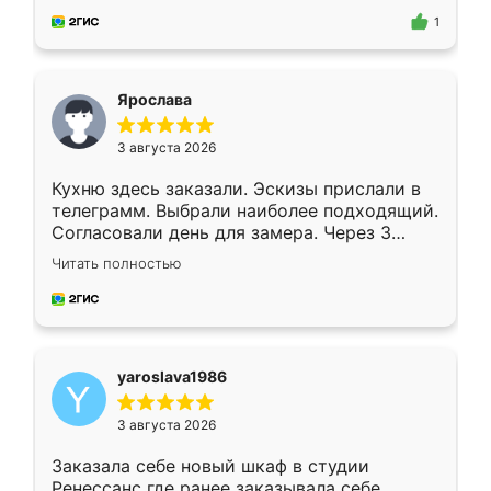
предложил по моему эскизу самый
1
подходящий вариант шкафа. Немного его
видоизменил, получилось даже лучше, чем
я хотела.
Ярослава
3 августа 2026
Кухню здесь заказали. Эскизы прислали в
телеграмм. Выбрали наиболее подходящий.
Согласовали день для замера. Через 3
недели кухня была уже готова. Остались
Читать полностью
довольны работой. Спасибо Ренессанс
мебель за качественную работу!
yaroslava1986
3 августа 2026
Заказала себе новый шкаф в студии
Ренессанс где ранее заказывала себе