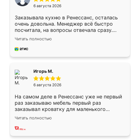
6 августа 2026
Заказывала кухню в Ренессанс, осталась
очень довольна. Менеджер всё быстро
посчитала, на вопросы отвечала сразу.
Замерщик приехал в субботу, подошёл к
Читать полностью
делу со всей ответственностью. Собрали
за день, ребята работали аккуратно, даже
пыли почти не было. Качество отличное,
ящики ходят плавно, ничего не скрипит.
Всё подошло как влитое.
Игорь М.
6 августа 2026
На самом деле в Ренессанс уже не первый
раз заказываю мебель первый раз
заказывал кроватку для маленького
ребёнка при его рождении ,во второй раз
Читать полностью
заказал шкаф-купе. По качеству очень
хорошее сборка достаточно быстрая,
также адекватные цены. До этого