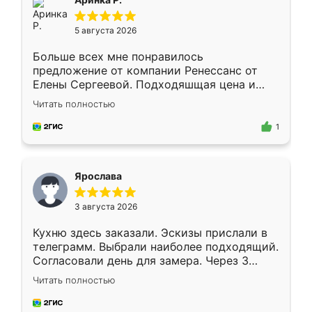
5 августа 2026
Больше всех мне понравилось
предложение от компании Ренессанс от
Елены Сергеевой. Подходяшщая цена и
короткие сроки изготовления. Приехавший
Читать полностью
для замера сотрудник Владислав
предложил по моему эскизу самый
1
подходящий вариант шкафа. Немного его
видоизменил, получилось даже лучше, чем
я хотела.
Ярослава
3 августа 2026
Кухню здесь заказали. Эскизы прислали в
телеграмм. Выбрали наиболее подходящий.
Согласовали день для замера. Через 3
недели кухня была уже готова. Остались
Читать полностью
довольны работой. Спасибо Ренессанс
мебель за качественную работу!