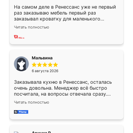
На самом деле в Ренессанс уже не первый
раз заказываю мебель первый раз
заказывал кроватку для маленького
ребёнка при его рождении ,во второй раз
Читать полностью
заказал шкаф-купе. По качеству очень
хорошее сборка достаточно быстрая,
также адекватные цены. До этого
сравнивал с разными конкурентами в этом
сегменте ,выбор у конкурентов куда
Мальвина
меньше, здесь же он более разнообразный.
Мне нравится ,если что-то потребуется из
6 августа 2026
мебели буду заказывать только здесь.
Заказывала кухню в Ренессанс, осталась
очень довольна. Менеджер всё быстро
посчитала, на вопросы отвечала сразу.
Замерщик приехал в субботу, подошёл к
Читать полностью
делу со всей ответственностью. Собрали
за день, ребята работали аккуратно, даже
пыли почти не было. Качество отличное,
ящики ходят плавно, ничего не скрипит.
Всё подошло как влитое.
Аринка Р.