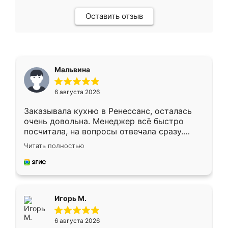
Оставить отзыв
Мальвина
6 августа 2026
Заказывала кухню в Ренессанс, осталась
очень довольна. Менеджер всё быстро
посчитала, на вопросы отвечала сразу.
Замерщик приехал в субботу, подошёл к
Читать полностью
делу со всей ответственностью. Собрали
за день, ребята работали аккуратно, даже
пыли почти не было. Качество отличное,
ящики ходят плавно, ничего не скрипит.
Всё подошло как влитое.
Игорь М.
6 августа 2026