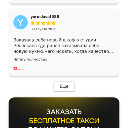
yaroslava1986
3 августа 2026
Заказала себе новый шкаф в студии
Ренессанс где ранее заказывала себе
новую кухню.Чего искать, когда качеством
вполне довольна. Служит кухня уже почти
Читать полностью
два года, нареканий нет.
Еще
ЗАКАЗАТЬ
БЕСПЛАТНОЕ ТАКСИ