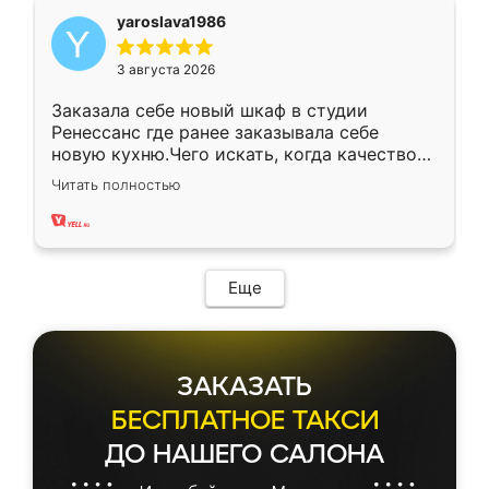
yaroslava1986
3 августа 2026
Заказала себе новый шкаф в студии
Ренессанс где ранее заказывала себе
новую кухню.Чего искать, когда качеством
вполне довольна. Служит кухня уже почти
Читать полностью
два года, нареканий нет.
Еще
ЗАКАЗАТЬ
БЕСПЛАТНОЕ ТАКСИ
ДО НАШЕГО САЛОНА