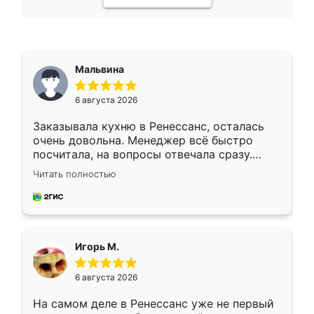
Мальвина
6 августа 2026
Заказывала кухню в Ренессанс, осталась
очень довольна. Менеджер всё быстро
посчитала, на вопросы отвечала сразу.
Замерщик приехал в субботу, подошёл к
Читать полностью
делу со всей ответственностью. Собрали
за день, ребята работали аккуратно, даже
пыли почти не было. Качество отличное,
ящики ходят плавно, ничего не скрипит.
Всё подошло как влитое.
Игорь М.
6 августа 2026
На самом деле в Ренессанс уже не первый