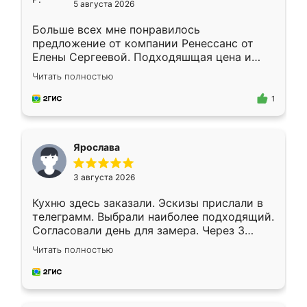
5 августа 2026
Больше всех мне понравилось
предложение от компании Ренессанс от
Елены Сергеевой. Подходяшщая цена и
короткие сроки изготовления. Приехавший
Читать полностью
для замера сотрудник Владислав
предложил по моему эскизу самый
1
подходящий вариант шкафа. Немного его
видоизменил, получилось даже лучше, чем
я хотела.
Ярослава
3 августа 2026
Кухню здесь заказали. Эскизы прислали в
телеграмм. Выбрали наиболее подходящий.
Согласовали день для замера. Через 3
недели кухня была уже готова. Остались
Читать полностью
довольны работой. Спасибо Ренессанс
мебель за качественную работу!