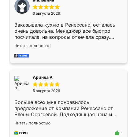
меньше, здесь же он более разнообразный.
Мне нравится ,если что-то потребуется из
6 августа 2026
мебели буду заказывать только здесь.
Заказывала кухню в Ренессанс, осталась
очень довольна. Менеджер всё быстро
посчитала, на вопросы отвечала сразу.
Замерщик приехал в субботу, подошёл к
Читать полностью
делу со всей ответственностью. Собрали
за день, ребята работали аккуратно, даже
пыли почти не было. Качество отличное,
ящики ходят плавно, ничего не скрипит.
Всё подошло как влитое.
Аринка Р.
5 августа 2026
Больше всех мне понравилось
предложение от компании Ренессанс от
Елены Сергеевой. Подходяшщая цена и
короткие сроки изготовления. Приехавший
Читать полностью
для замера сотрудник Владислав
предложил по моему эскизу самый
1