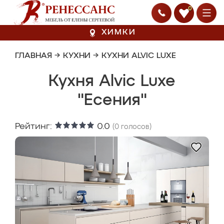
0
ХИМКИ
ГЛАВНАЯ
→
КУХНИ
→
КУХНИ ALVIC LUXE
Кухня Alvic Luxe
"Есения"
Рейтинг:
0.0
(
0
голосов)