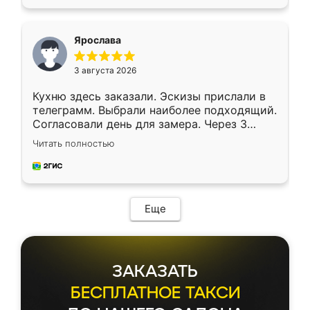
подходящий вариант шкафа. Немного его
видоизменил, получилось даже лучше, чем
я хотела.
Ярослава
3 августа 2026
Кухню здесь заказали. Эскизы прислали в
телеграмм. Выбрали наиболее подходящий.
Согласовали день для замера. Через 3
недели кухня была уже готова. Остались
Читать полностью
довольны работой. Спасибо Ренессанс
мебель за качественную работу!
Еще
ЗАКАЗАТЬ
БЕСПЛАТНОЕ ТАКСИ