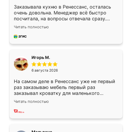
Заказывала кухню в Ренессанс, осталась
очень довольна. Менеджер всё быстро
посчитала, на вопросы отвечала сразу.
Замерщик приехал в субботу, подошёл к
Читать полностью
делу со всей ответственностью. Собрали
за день, ребята работали аккуратно, даже
пыли почти не было. Качество отличное,
ящики ходят плавно, ничего не скрипит.
Всё подошло как влитое.
Игорь М.
6 августа 2026
На самом деле в Ренессанс уже не первый
раз заказываю мебель первый раз
заказывал кроватку для маленького
ребёнка при его рождении ,во второй раз
Читать полностью
заказал шкаф-купе. По качеству очень
хорошее сборка достаточно быстрая,
также адекватные цены. До этого
сравнивал с разными конкурентами в этом
сегменте ,выбор у конкурентов куда
Мальвина