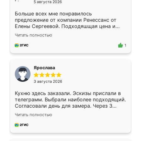
5 августа 2026
Больше всех мне понравилось
предложение от компании Ренессанс от
Елены Сергеевой. Подходяшщая цена и
короткие сроки изготовления. Приехавший
Читать полностью
для замера сотрудник Владислав
предложил по моему эскизу самый
1
подходящий вариант шкафа. Немного его
видоизменил, получилось даже лучше, чем
я хотела.
Ярослава
3 августа 2026
Кухню здесь заказали. Эскизы прислали в
телеграмм. Выбрали наиболее подходящий.
Согласовали день для замера. Через 3
недели кухня была уже готова. Остались
Читать полностью
довольны работой. Спасибо Ренессанс
мебель за качественную работу!