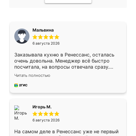
Мальвина
6 августа 2026
Заказывала кухню в Ренессанс, осталась
очень довольна. Менеджер всё быстро
посчитала, на вопросы отвечала сразу.
Замерщик приехал в субботу, подошёл к
Читать полностью
делу со всей ответственностью. Собрали
за день, ребята работали аккуратно, даже
пыли почти не было. Качество отличное,
ящики ходят плавно, ничего не скрипит.
Всё подошло как влитое.
Игорь М.
6 августа 2026
На самом деле в Ренессанс уже не первый