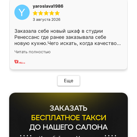
yaroslava1986
3 августа 2026
Заказала себе новый шкаф в студии
Ренессанс где ранее заказывала себе
новую кухню.Чего искать, когда качеством
вполне довольна. Служит кухня уже почти
Читать полностью
два года, нареканий нет.
Еще
ЗАКАЗАТЬ
БЕСПЛАТНОЕ ТАКСИ
ДО НАШЕГО САЛОНА