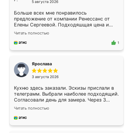
5 августа 2026
Больше всех мне понравилось
предложение от компании Ренессанс от
Елены Сергеевой. Подходяшщая цена и
короткие сроки изготовления. Приехавший
Читать полностью
для замера сотрудник Владислав
предложил по моему эскизу самый
1
подходящий вариант шкафа. Немного его
видоизменил, получилось даже лучше, чем
я хотела.
Ярослава
3 августа 2026
Кухню здесь заказали. Эскизы прислали в
телеграмм. Выбрали наиболее подходящий.
Согласовали день для замера. Через 3
недели кухня была уже готова. Остались
Читать полностью
довольны работой. Спасибо Ренессанс
мебель за качественную работу!