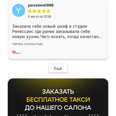
yaroslava1986
3 августа 2026
Заказала себе новый шкаф в студии
Ренессанс где ранее заказывала себе
новую кухню.Чего искать, когда качеством
вполне довольна. Служит кухня уже почти
Читать полностью
два года, нареканий нет.
Еще
ЗАКАЗАТЬ
БЕСПЛАТНОЕ ТАКСИ
ДО НАШЕГО САЛОНА