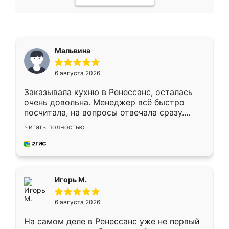
Мальвина
6 августа 2026
Заказывала кухню в Ренессанс, осталась
очень довольна. Менеджер всё быстро
посчитала, на вопросы отвечала сразу.
Замерщик приехал в субботу, подошёл к
Читать полностью
делу со всей ответственностью. Собрали
за день, ребята работали аккуратно, даже
пыли почти не было. Качество отличное,
ящики ходят плавно, ничего не скрипит.
Всё подошло как влитое.
Игорь М.
6 августа 2026
На самом деле в Ренессанс уже не первый