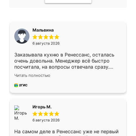
Мальвина
6 августа 2026
Заказывала кухню в Ренессанс, осталась
очень довольна. Менеджер всё быстро
посчитала, на вопросы отвечала сразу.
Замерщик приехал в субботу, подошёл к
Читать полностью
делу со всей ответственностью. Собрали
за день, ребята работали аккуратно, даже
пыли почти не было. Качество отличное,
ящики ходят плавно, ничего не скрипит.
Всё подошло как влитое.
Игорь М.
6 августа 2026
На самом деле в Ренессанс уже не первый