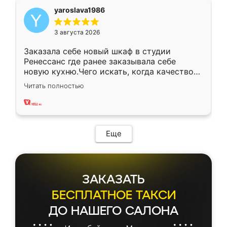
yaroslava1986
3 августа 2026
Заказала себе новый шкаф в студии
Ренессанс где ранее заказывала себе
новую кухню.Чего искать, когда качеством
вполне довольна. Служит кухня уже почти
Читать полностью
два года, нареканий нет.
Еще
ЗАКАЗАТЬ
БЕСПЛАТНОЕ ТАКСИ
ДО НАШЕГО САЛОНА