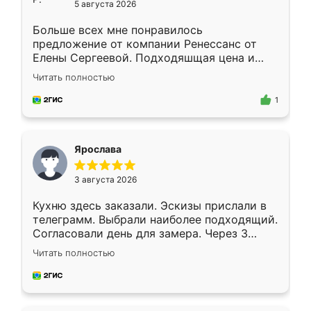
5 августа 2026
Больше всех мне понравилось
предложение от компании Ренессанс от
Елены Сергеевой. Подходяшщая цена и
короткие сроки изготовления. Приехавший
Читать полностью
для замера сотрудник Владислав
предложил по моему эскизу самый
1
подходящий вариант шкафа. Немного его
видоизменил, получилось даже лучше, чем
я хотела.
Ярослава
3 августа 2026
Кухню здесь заказали. Эскизы прислали в
телеграмм. Выбрали наиболее подходящий.
Согласовали день для замера. Через 3
недели кухня была уже готова. Остались
Читать полностью
довольны работой. Спасибо Ренессанс
мебель за качественную работу!