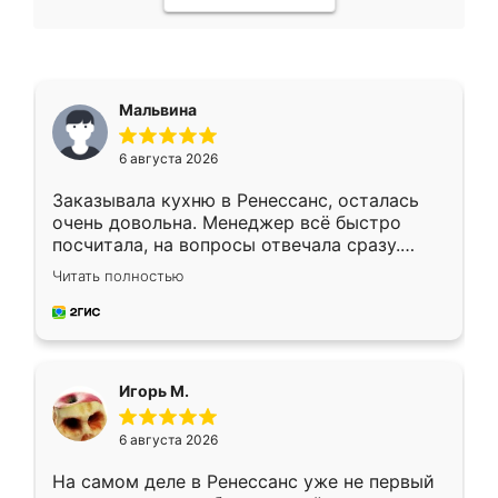
Мальвина
6 августа 2026
Заказывала кухню в Ренессанс, осталась
очень довольна. Менеджер всё быстро
посчитала, на вопросы отвечала сразу.
Замерщик приехал в субботу, подошёл к
Читать полностью
делу со всей ответственностью. Собрали
за день, ребята работали аккуратно, даже
пыли почти не было. Качество отличное,
ящики ходят плавно, ничего не скрипит.
Всё подошло как влитое.
Игорь М.
6 августа 2026
На самом деле в Ренессанс уже не первый