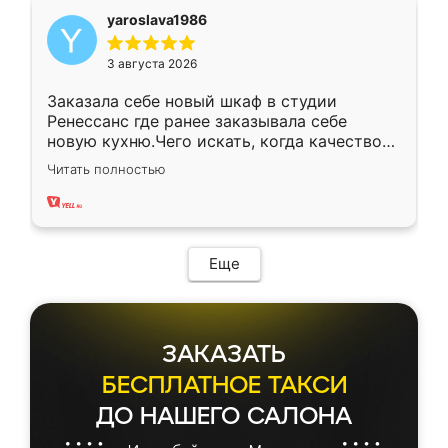
yaroslava1986
3 августа 2026
Заказала себе новый шкаф в студии
Ренессанс где ранее заказывала себе
новую кухню.Чего искать, когда качеством
вполне довольна. Служит кухня уже почти
Читать полностью
два года, нареканий нет.
Еще
ЗАКАЗАТЬ
БЕСПЛАТНОЕ ТАКСИ
ДО НАШЕГО САЛОНА