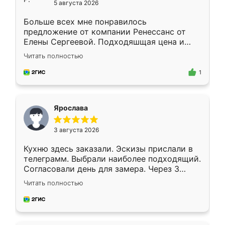
5 августа 2026
Больше всех мне понравилось
предложение от компании Ренессанс от
Елены Сергеевой. Подходяшщая цена и
короткие сроки изготовления. Приехавший
Читать полностью
для замера сотрудник Владислав
предложил по моему эскизу самый
1
подходящий вариант шкафа. Немного его
видоизменил, получилось даже лучше, чем
я хотела.
Ярослава
3 августа 2026
Кухню здесь заказали. Эскизы прислали в
телеграмм. Выбрали наиболее подходящий.
Согласовали день для замера. Через 3
недели кухня была уже готова. Остались
Читать полностью
довольны работой. Спасибо Ренессанс
мебель за качественную работу!