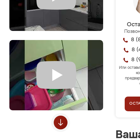
Оста
Позвон
8 (
8 (
8 (
Или оставь
ко
предвар
ОСТ
Ваша