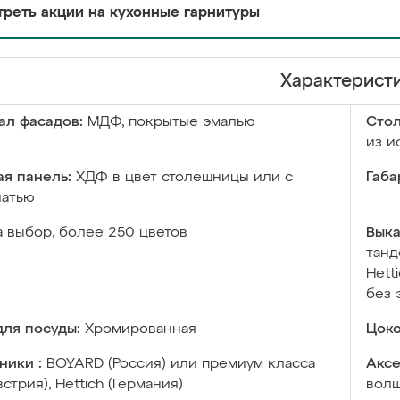
реть акции на кухонные гарнитуры
Характерист
ал фасадов:
МДФ, покрытые эмалью
Сто
из и
я панель:
ХДФ в цвет столешницы или с
Габа
чатью
а выбор, более 250 цветов
Выка
танд
Hett
без 
ля посуды:
Хромированная
Цоко
ники :
BOYARD (Россия) или премиум класса
Аксе
встрия), Hettich (Германия)
волш