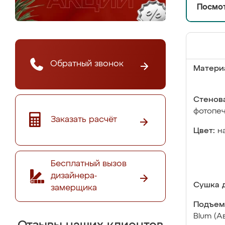
Посмот
Обратный звонок
Матери
Стенова
фотопе
Заказать расчёт
Цвет:
н
Бесплатный вызов
дизайнера-
Сушка д
замерщика
Подъем
Blum (А