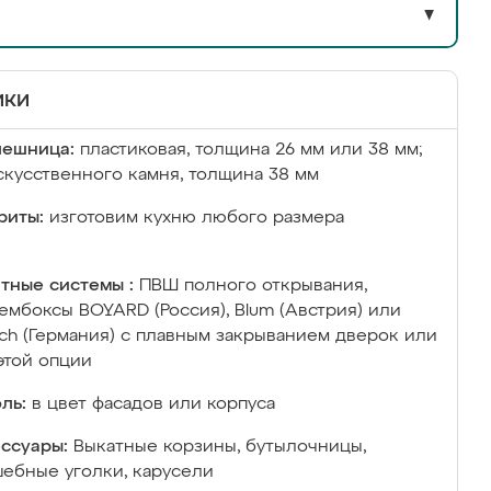
▼
ики
лешница:
пластиковая, толщина 26 мм или 38 мм;
скусственного камня, толщина 38 мм
риты:
изготовим кухню любого размера
тные системы :
ПВШ полного открывания,
ембоксы BOYARD (Россия), Blum (Австрия) или
ich (Германия) с плавным закрыванием дверок или
этой опции
ль:
в цвет фасадов или корпуса
ссуары:
Выкатные корзины, бутылочницы,
ебные уголки, карусели