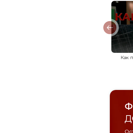
Как 
Ф
Д
Ост