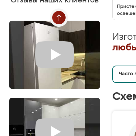
Отзывы наших клиентов
Пристен
освеще
Изго
любы
Часто 
Схе