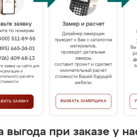
вьте заявку
Замер и расчет
ите по номерам
Дизайнер-замерщик
800) 511-89-55
приедет к Вам с каталогом
материалов,
Вы
495) 665-24-01
проведёт детальные
р
926) 409-68-13
замеры,
д
составит проект и сделает
з
те заявку на сайте для
окончательный расчёт
нсультации и
стоимости Вашей будущей
ительного расчёта
стоимости.
мебели.
ВЫЗВАТЬ ЗАМЕРЩИКА
АВИТЬ ЗАЯВКУ
 выгода при заказе у на