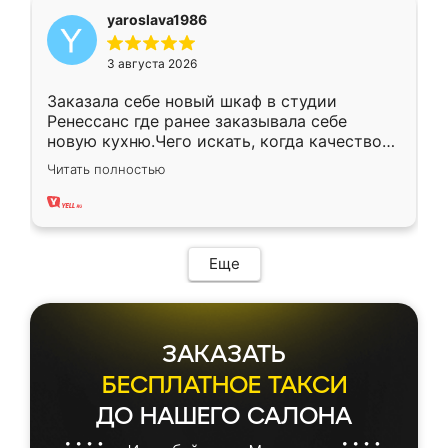
yaroslava1986
3 августа 2026
Заказала себе новый шкаф в студии
Ренессанс где ранее заказывала себе
новую кухню.Чего искать, когда качеством
вполне довольна. Служит кухня уже почти
Читать полностью
два года, нареканий нет.
Еще
ЗАКАЗАТЬ
БЕСПЛАТНОЕ ТАКСИ
ДО НАШЕГО САЛОНА