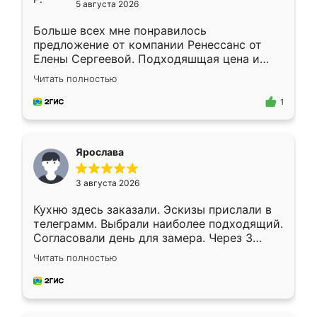
5 августа 2026
Больше всех мне понравилось
предложение от компании Ренессанс от
Елены Сергеевой. Подходяшщая цена и
короткие сроки изготовления. Приехавший
Читать полностью
для замера сотрудник Владислав
предложил по моему эскизу самый
1
подходящий вариант шкафа. Немного его
видоизменил, получилось даже лучше, чем
я хотела.
Ярослава
3 августа 2026
Кухню здесь заказали. Эскизы прислали в
телеграмм. Выбрали наиболее подходящий.
Согласовали день для замера. Через 3
недели кухня была уже готова. Остались
Читать полностью
довольны работой. Спасибо Ренессанс
мебель за качественную работу!