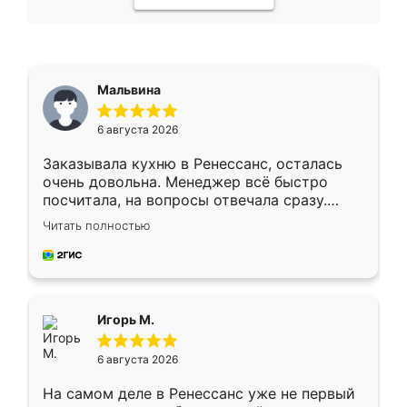
Мальвина
6 августа 2026
Заказывала кухню в Ренессанс, осталась
очень довольна. Менеджер всё быстро
посчитала, на вопросы отвечала сразу.
Замерщик приехал в субботу, подошёл к
Читать полностью
делу со всей ответственностью. Собрали
за день, ребята работали аккуратно, даже
пыли почти не было. Качество отличное,
ящики ходят плавно, ничего не скрипит.
Всё подошло как влитое.
Игорь М.
6 августа 2026
На самом деле в Ренессанс уже не первый