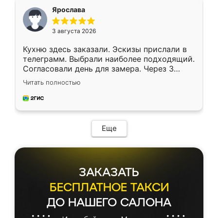
я хотела.
Ярослава
3 августа 2026
Кухню здесь заказали. Эскизы прислали в
телеграмм. Выбрали наиболее подходящий.
Согласовали день для замера. Через 3
недели кухня была уже готова. Остались
Читать полностью
довольны работой. Спасибо Ренессанс
мебель за качественную работу!
Еще
ЗАКАЗАТЬ
БЕСПЛАТНОЕ ТАКСИ
ДО НАШЕГО САЛОНА