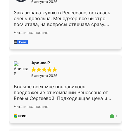
6 августа 2026
мебели буду заказывать только здесь.
Заказывала кухню в Ренессанс, осталась
очень довольна. Менеджер всё быстро
посчитала, на вопросы отвечала сразу.
Замерщик приехал в субботу, подошёл к
Читать полностью
делу со всей ответственностью. Собрали
за день, ребята работали аккуратно, даже
пыли почти не было. Качество отличное,
ящики ходят плавно, ничего не скрипит.
Всё подошло как влитое.
Аринка Р.
5 августа 2026
Больше всех мне понравилось
предложение от компании Ренессанс от
Елены Сергеевой. Подходяшщая цена и
короткие сроки изготовления. Приехавший
Читать полностью
для замера сотрудник Владислав
предложил по моему эскизу самый
1
подходящий вариант шкафа. Немного его
видоизменил, получилось даже лучше, чем