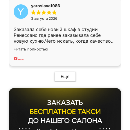
yaroslava1986
3 августа 2026
Заказала себе новый шкаф в студии
Ренессанс где ранее заказывала себе
новую кухню.Чего искать, когда качеством
вполне довольна. Служит кухня уже почти
Читать полностью
два года, нареканий нет.
Еще
ЗАКАЗАТЬ
БЕСПЛАТНОЕ ТАКСИ
ДО НАШЕГО САЛОНА