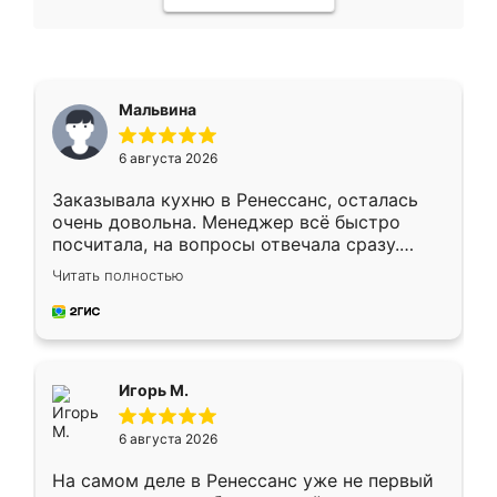
Мальвина
6 августа 2026
Заказывала кухню в Ренессанс, осталась
очень довольна. Менеджер всё быстро
посчитала, на вопросы отвечала сразу.
Замерщик приехал в субботу, подошёл к
Читать полностью
делу со всей ответственностью. Собрали
за день, ребята работали аккуратно, даже
пыли почти не было. Качество отличное,
ящики ходят плавно, ничего не скрипит.
Всё подошло как влитое.
Игорь М.
6 августа 2026
На самом деле в Ренессанс уже не первый