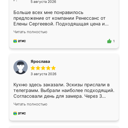
5 августа 2026
Больше всех мне понравилось
предложение от компании Ренессанс от
Елены Сергеевой. Подходяшщая цена и
короткие сроки изготовления. Приехавший
Читать полностью
для замера сотрудник Владислав
предложил по моему эскизу самый
1
подходящий вариант шкафа. Немного его
видоизменил, получилось даже лучше, чем
я хотела.
Ярослава
3 августа 2026
Кухню здесь заказали. Эскизы прислали в
телеграмм. Выбрали наиболее подходящий.
Согласовали день для замера. Через 3
недели кухня была уже готова. Остались
Читать полностью
довольны работой. Спасибо Ренессанс
мебель за качественную работу!