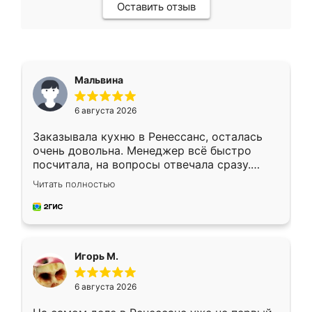
Оставить отзыв
Мальвина
6 августа 2026
Заказывала кухню в Ренессанс, осталась
очень довольна. Менеджер всё быстро
посчитала, на вопросы отвечала сразу.
Замерщик приехал в субботу, подошёл к
Читать полностью
делу со всей ответственностью. Собрали
за день, ребята работали аккуратно, даже
пыли почти не было. Качество отличное,
ящики ходят плавно, ничего не скрипит.
Всё подошло как влитое.
Игорь М.
6 августа 2026