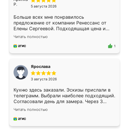
5 августа 2026
Больше всех мне понравилось
предложение от компании Ренессанс от
Елены Сергеевой. Подходяшщая цена и
короткие сроки изготовления. Приехавший
Читать полностью
для замера сотрудник Владислав
предложил по моему эскизу самый
1
подходящий вариант шкафа. Немного его
видоизменил, получилось даже лучше, чем
я хотела.
Ярослава
3 августа 2026
Кухню здесь заказали. Эскизы прислали в
телеграмм. Выбрали наиболее подходящий.
Согласовали день для замера. Через 3
недели кухня была уже готова. Остались
Читать полностью
довольны работой. Спасибо Ренессанс
мебель за качественную работу!