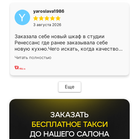
yaroslava1986
3 августа 2026
Заказала себе новый шкаф в студии
Ренессанс где ранее заказывала себе
новую кухню.Чего искать, когда качеством
вполне довольна. Служит кухня уже почти
Читать полностью
два года, нареканий нет.
Еще
ЗАКАЗАТЬ
БЕСПЛАТНОЕ ТАКСИ
ДО НАШЕГО САЛОНА