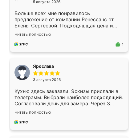
5 августа 2026
Больше всех мне понравилось
предложение от компании Ренессанс от
Елены Сергеевой. Подходяшщая цена и
короткие сроки изготовления. Приехавший
Читать полностью
для замера сотрудник Владислав
предложил по моему эскизу самый
1
подходящий вариант шкафа. Немного его
видоизменил, получилось даже лучше, чем
я хотела.
Ярослава
3 августа 2026
Кухню здесь заказали. Эскизы прислали в
телеграмм. Выбрали наиболее подходящий.
Согласовали день для замера. Через 3
недели кухня была уже готова. Остались
Читать полностью
довольны работой. Спасибо Ренессанс
мебель за качественную работу!