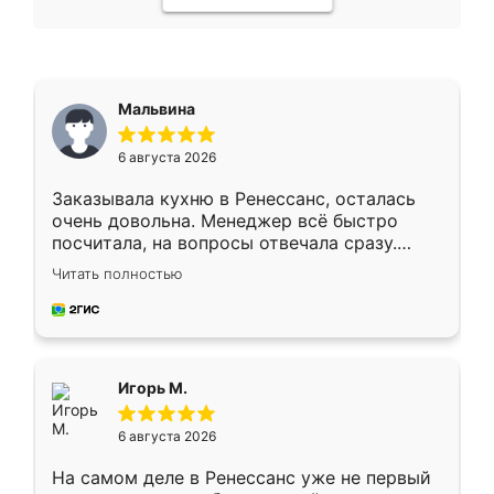
Мальвина
6 августа 2026
Заказывала кухню в Ренессанс, осталась
очень довольна. Менеджер всё быстро
посчитала, на вопросы отвечала сразу.
Замерщик приехал в субботу, подошёл к
Читать полностью
делу со всей ответственностью. Собрали
за день, ребята работали аккуратно, даже
пыли почти не было. Качество отличное,
ящики ходят плавно, ничего не скрипит.
Всё подошло как влитое.
Игорь М.
6 августа 2026
На самом деле в Ренессанс уже не первый