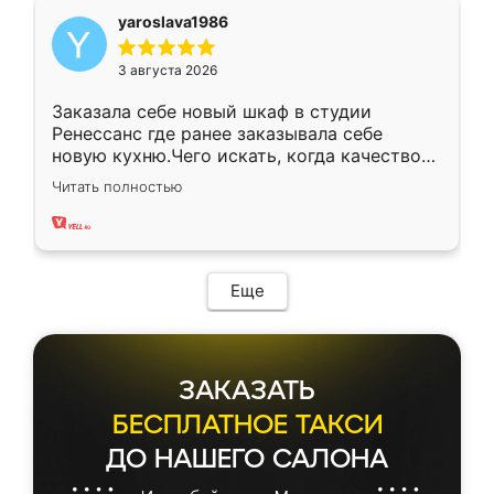
yaroslava1986
3 августа 2026
Заказала себе новый шкаф в студии
Ренессанс где ранее заказывала себе
новую кухню.Чего искать, когда качеством
вполне довольна. Служит кухня уже почти
Читать полностью
два года, нареканий нет.
Еще
ЗАКАЗАТЬ
БЕСПЛАТНОЕ ТАКСИ
ДО НАШЕГО САЛОНА