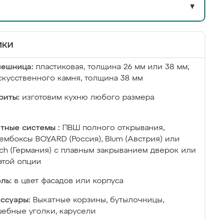
▼
ики
лешница:
пластиковая, толщина 26 мм или 38 мм;
скусственного камня, толщина 38 мм
риты:
изготовим кухню любого размера
тные системы :
ПВШ полного открывания,
ембоксы BOYARD (Россия), Blum (Австрия) или
ich (Германия) с плавным закрыванием дверок или
этой опции
ль:
в цвет фасадов или корпуса
ссуары:
Выкатные корзины, бутылочницы,
ебные уголки, карусели