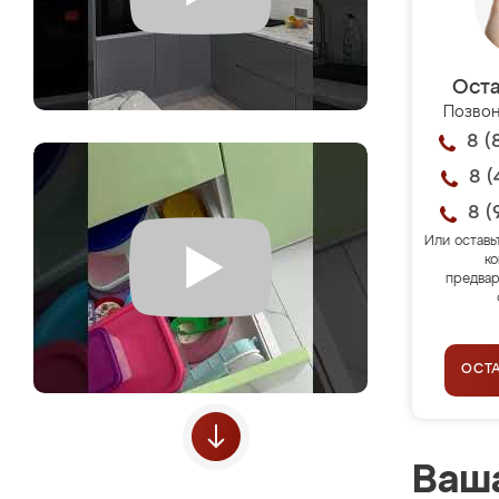
Оста
Позвон
8 (
8 (
8 (
Или оставь
ко
предвар
ОСТ
Ваша