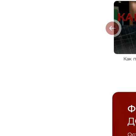
Как 
Ф
Д
Ост