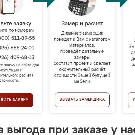
вьте заявку
Замер и расчет
ите по номерам
Дизайнер-замерщик
800) 511-89-55
приедет к Вам с каталогом
материалов,
Вы
495) 665-24-01
проведёт детальные
р
926) 409-68-13
замеры,
д
составит проект и сделает
з
те заявку на сайте для
окончательный расчёт
нсультации и
стоимости Вашей будущей
ительного расчёта
стоимости.
мебели.
ВЫЗВАТЬ ЗАМЕРЩИКА
АВИТЬ ЗАЯВКУ
 выгода при заказе у на