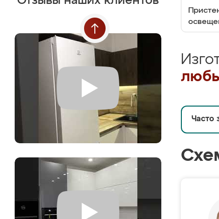
Отзывы наших клиентов
Пристен
освеще
Изго
любы
Часто 
Схе