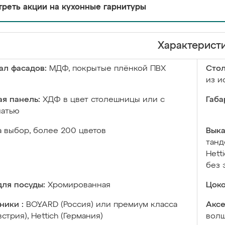
реть акции на кухонные гарнитуры
Характерист
ал фасадов:
МДФ, покрытые плёнкой ПВХ
Сто
из и
я панель:
ХДФ в цвет столешницы или с
Габа
чатью
а выбор, более 200 цветов
Выка
танд
Hett
без 
ля посуды:
Хромированная
Цоко
ники :
BOYARD (Россия) или премиум класса
Аксе
встрия), Hettich (Германия)
волш