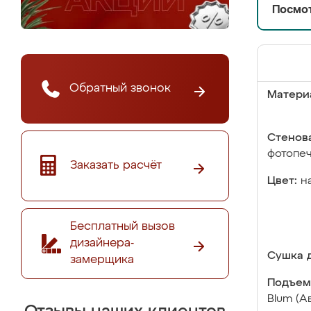
Посмот
Обратный звонок
Матери
Стенова
фотопе
Заказать расчёт
Цвет:
н
Бесплатный вызов
дизайнера-
Сушка д
замерщика
Подъем
Blum (А