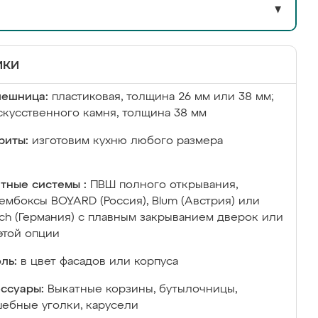
▼
ики
лешница:
пластиковая, толщина 26 мм или 38 мм;
скусственного камня, толщина 38 мм
риты:
изготовим кухню любого размера
тные системы :
ПВШ полного открывания,
ембоксы BOYARD (Россия), Blum (Австрия) или
ich (Германия) с плавным закрыванием дверок или
этой опции
ль:
в цвет фасадов или корпуса
ссуары:
Выкатные корзины, бутылочницы,
ебные уголки, карусели