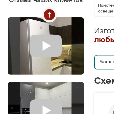
Отзывы наших клиентов
Пристен
освеще
Изго
любы
Часто 
Схе