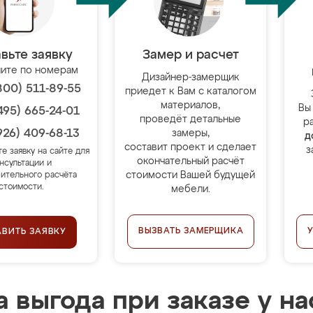
вьте заявку
Замер и расчет
ите по номерам
Дизайнер-замерщик
800) 511-89-55
приедет к Вам с каталогом
материалов,
Вы
495) 665-24-01
проведёт детальные
р
926) 409-68-13
замеры,
д
составит проект и сделает
з
те заявку на сайте для
окончательный расчёт
нсультации и
стоимости Вашей будущей
ительного расчёта
стоимости.
мебели.
ВЫЗВАТЬ ЗАМЕРЩИКА
АВИТЬ ЗАЯВКУ
 выгода при заказе у на