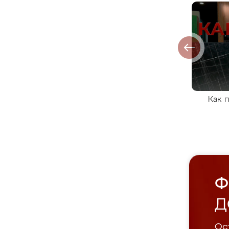
Как 
Ф
Д
Ост