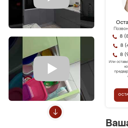
Оста
Позвон
8 (
8 (
8 (
Или оставь
ко
предвар
ОСТ
Ваша