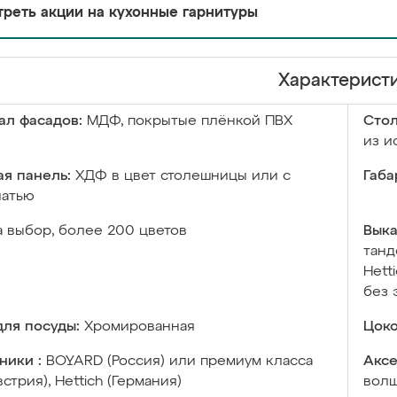
реть акции на кухонные гарнитуры
Характерист
ал фасадов:
МДФ, покрытые плёнкой ПВХ
Сто
из и
я панель:
ХДФ в цвет столешницы или с
Габа
чатью
а выбор, более 200 цветов
Выка
танд
Hett
без 
ля посуды:
Хромированная
Цоко
ники :
BOYARD (Россия) или премиум класса
Аксе
встрия), Hettich (Германия)
волш