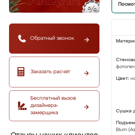
Посмот
Обратный звонок
Матери
Стенова
фотопе
Заказать расчёт
Цвет:
н
Бесплатный вызов
дизайнера-
Сушка д
замерщика
Подъем
Blum (А