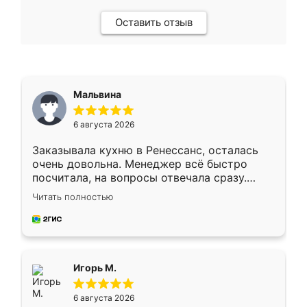
Оставить отзыв
Мальвина
6 августа 2026
Заказывала кухню в Ренессанс, осталась
очень довольна. Менеджер всё быстро
посчитала, на вопросы отвечала сразу.
Замерщик приехал в субботу, подошёл к
Читать полностью
делу со всей ответственностью. Собрали
за день, ребята работали аккуратно, даже
пыли почти не было. Качество отличное,
ящики ходят плавно, ничего не скрипит.
Всё подошло как влитое.
Игорь М.
6 августа 2026