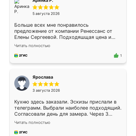
Аринка Р.
5 августа 2026
Больше всех мне понравилось
предложение от компании Ренессанс от
Елены Сергеевой. Подходяшщая цена и
короткие сроки изготовления. Приехавший
Читать полностью
для замера сотрудник Владислав
предложил по моему эскизу самый
1
подходящий вариант шкафа. Немного его
видоизменил, получилось даже лучше, чем
я хотела.
Ярослава
3 августа 2026
Кухню здесь заказали. Эскизы прислали в
телеграмм. Выбрали наиболее подходящий.
Согласовали день для замера. Через 3
недели кухня была уже готова. Остались
Читать полностью
довольны работой. Спасибо Ренессанс
мебель за качественную работу!