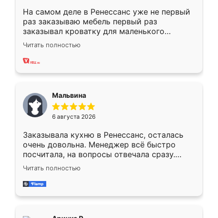
На самом деле в Ренессанс уже не первый
раз заказываю мебель первый раз
заказывал кроватку для маленького
ребёнка при его рождении ,во второй раз
Читать полностью
заказал шкаф-купе. По качеству очень
хорошее сборка достаточно быстрая,
также адекватные цены. До этого
сравнивал с разными конкурентами в этом
сегменте ,выбор у конкурентов куда
Мальвина
меньше, здесь же он более разнообразный.
Мне нравится ,если что-то потребуется из
6 августа 2026
мебели буду заказывать только здесь.
Заказывала кухню в Ренессанс, осталась
очень довольна. Менеджер всё быстро
посчитала, на вопросы отвечала сразу.
Замерщик приехал в субботу, подошёл к
Читать полностью
делу со всей ответственностью. Собрали
за день, ребята работали аккуратно, даже
пыли почти не было. Качество отличное,
ящики ходят плавно, ничего не скрипит.
Всё подошло как влитое.