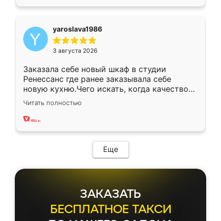
yaroslava1986
3 августа 2026
Заказала себе новый шкаф в студии
Ренессанс где ранее заказывала себе
новую кухню.Чего искать, когда качеством
вполне довольна. Служит кухня уже почти
Читать полностью
два года, нареканий нет.
Еще
ЗАКАЗАТЬ
БЕСПЛАТНОЕ ТАКСИ