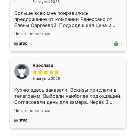
5 августа 2026
Больше всех мне понравилось
предложение от компании Ренессанс от
Елены Сергеевой. Подходяшщая цена и
короткие сроки изготовления. Приехавший
Читать полностью
для замера сотрудник Владислав
предложил по моему эскизу самый
1
подходящий вариант шкафа. Немного его
видоизменил, получилось даже лучше, чем
я хотела.
Ярослава
3 августа 2026
Кухню здесь заказали. Эскизы прислали в
телеграмм. Выбрали наиболее подходящий.
Согласовали день для замера. Через 3
недели кухня была уже готова. Остались
Читать полностью
довольны работой. Спасибо Ренессанс
мебель за качественную работу!