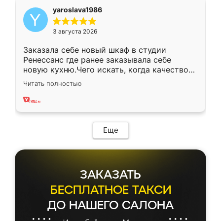
yaroslava1986
3 августа 2026
Заказала себе новый шкаф в студии
Ренессанс где ранее заказывала себе
новую кухню.Чего искать, когда качеством
вполне довольна. Служит кухня уже почти
Читать полностью
два года, нареканий нет.
Еще
ЗАКАЗАТЬ
БЕСПЛАТНОЕ ТАКСИ
ДО НАШЕГО САЛОНА