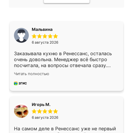
Мальвина
6 августа 2026
Заказывала кухню в Ренессанс, осталась
очень довольна. Менеджер всё быстро
посчитала, на вопросы отвечала сразу.
Замерщик приехал в субботу, подошёл к
Читать полностью
делу со всей ответственностью. Собрали
за день, ребята работали аккуратно, даже
пыли почти не было. Качество отличное,
ящики ходят плавно, ничего не скрипит.
Всё подошло как влитое.
Игорь М.
6 августа 2026
На самом деле в Ренессанс уже не первый