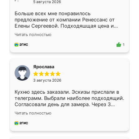
5 августа 2026
Больше всех мне понравилось
предложение от компании Ренессанс от
Елены Сергеевой. Подходяшщая цена и
короткие сроки изготовления. Приехавший
Читать полностью
для замера сотрудник Владислав
предложил по моему эскизу самый
1
подходящий вариант шкафа. Немного его
видоизменил, получилось даже лучше, чем
я хотела.
Ярослава
3 августа 2026
Кухню здесь заказали. Эскизы прислали в
телеграмм. Выбрали наиболее подходящий.
Согласовали день для замера. Через 3
недели кухня была уже готова. Остались
Читать полностью
довольны работой. Спасибо Ренессанс
мебель за качественную работу!