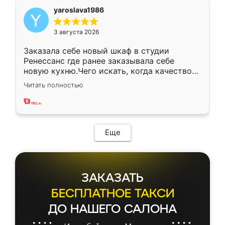
yaroslava1986
3 августа 2026
Заказала себе новый шкаф в студии
Ренессанс где ранее заказывала себе
новую кухню.Чего искать, когда качеством
вполне довольна. Служит кухня уже почти
Читать полностью
два года, нареканий нет.
Еще
ЗАКАЗАТЬ
БЕСПЛАТНОЕ ТАКСИ
ДО НАШЕГО САЛОНА