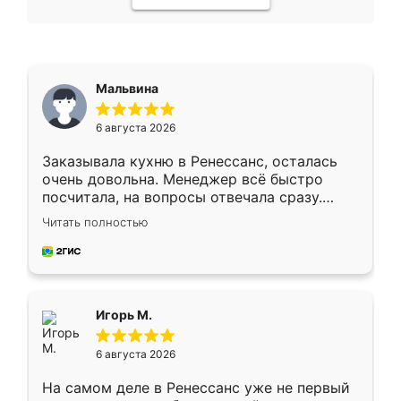
Мальвина
6 августа 2026
Заказывала кухню в Ренессанс, осталась
очень довольна. Менеджер всё быстро
посчитала, на вопросы отвечала сразу.
Замерщик приехал в субботу, подошёл к
Читать полностью
делу со всей ответственностью. Собрали
за день, ребята работали аккуратно, даже
пыли почти не было. Качество отличное,
ящики ходят плавно, ничего не скрипит.
Всё подошло как влитое.
Игорь М.
6 августа 2026
На самом деле в Ренессанс уже не первый