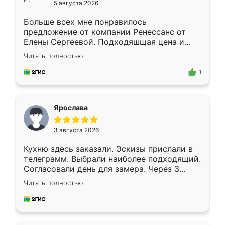
5 августа 2026
Больше всех мне понравилось
предложение от компании Ренессанс от
Елены Сергеевой. Подходяшщая цена и
короткие сроки изготовления. Приехавший
Читать полностью
для замера сотрудник Владислав
предложил по моему эскизу самый
1
подходящий вариант шкафа. Немного его
видоизменил, получилось даже лучше, чем
я хотела.
Ярослава
3 августа 2026
Кухню здесь заказали. Эскизы прислали в
телеграмм. Выбрали наиболее подходящий.
Согласовали день для замера. Через 3
недели кухня была уже готова. Остались
Читать полностью
довольны работой. Спасибо Ренессанс
мебель за качественную работу!