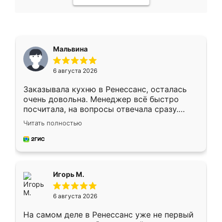
Мальвина
6 августа 2026
Заказывала кухню в Ренессанс, осталась
очень довольна. Менеджер всё быстро
посчитала, на вопросы отвечала сразу.
Замерщик приехал в субботу, подошёл к
Читать полностью
делу со всей ответственностью. Собрали
за день, ребята работали аккуратно, даже
пыли почти не было. Качество отличное,
ящики ходят плавно, ничего не скрипит.
Всё подошло как влитое.
Игорь М.
6 августа 2026
На самом деле в Ренессанс уже не первый