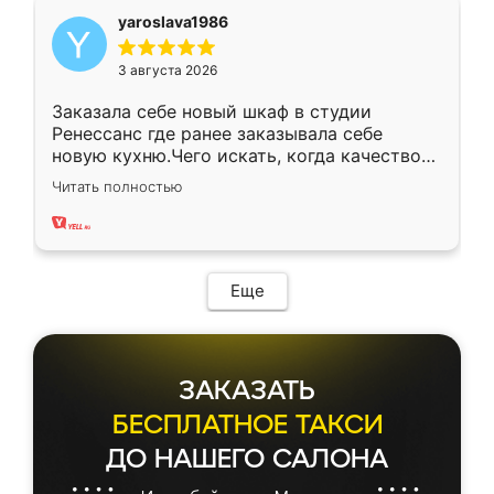
yaroslava1986
3 августа 2026
Заказала себе новый шкаф в студии
Ренессанс где ранее заказывала себе
новую кухню.Чего искать, когда качеством
вполне довольна. Служит кухня уже почти
Читать полностью
два года, нареканий нет.
Еще
ЗАКАЗАТЬ
БЕСПЛАТНОЕ ТАКСИ
ДО НАШЕГО САЛОНА