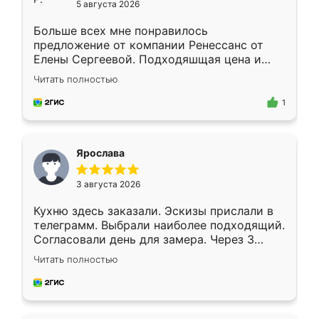
5 августа 2026
Больше всех мне понравилось
предложение от компании Ренессанс от
Елены Сергеевой. Подходяшщая цена и
короткие сроки изготовления. Приехавший
Читать полностью
для замера сотрудник Владислав
предложил по моему эскизу самый
1
подходящий вариант шкафа. Немного его
видоизменил, получилось даже лучше, чем
я хотела.
Ярослава
3 августа 2026
Кухню здесь заказали. Эскизы прислали в
телеграмм. Выбрали наиболее подходящий.
Согласовали день для замера. Через 3
недели кухня была уже готова. Остались
Читать полностью
довольны работой. Спасибо Ренессанс
мебель за качественную работу!