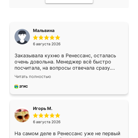
Мальвина
6 августа 2026
Заказывала кухню в Ренессанс, осталась
очень довольна. Менеджер всё быстро
посчитала, на вопросы отвечала сразу.
Замерщик приехал в субботу, подошёл к
Читать полностью
делу со всей ответственностью. Собрали
за день, ребята работали аккуратно, даже
пыли почти не было. Качество отличное,
ящики ходят плавно, ничего не скрипит.
Всё подошло как влитое.
Игорь М.
6 августа 2026
На самом деле в Ренессанс уже не первый