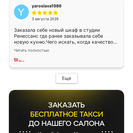
yaroslava1986
3 августа 2026
Заказала себе новый шкаф в студии
Ренессанс где ранее заказывала себе
новую кухню.Чего искать, когда качеством
вполне довольна. Служит кухня уже почти
Читать полностью
два года, нареканий нет.
Еще
ЗАКАЗАТЬ
БЕСПЛАТНОЕ ТАКСИ
ДО НАШЕГО САЛОНА