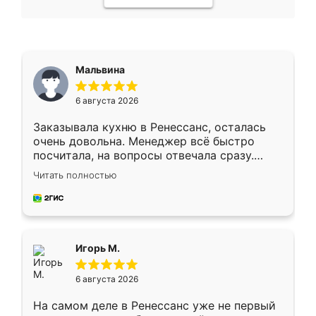
Мальвина
6 августа 2026
Заказывала кухню в Ренессанс, осталась
очень довольна. Менеджер всё быстро
посчитала, на вопросы отвечала сразу.
Замерщик приехал в субботу, подошёл к
Читать полностью
делу со всей ответственностью. Собрали
за день, ребята работали аккуратно, даже
пыли почти не было. Качество отличное,
ящики ходят плавно, ничего не скрипит.
Всё подошло как влитое.
Игорь М.
6 августа 2026
На самом деле в Ренессанс уже не первый