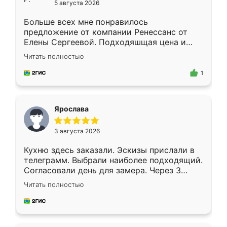
5 августа 2026
Больше всех мне понравилось
предложение от компании Ренессанс от
Елены Сергеевой. Подходяшщая цена и
короткие сроки изготовления. Приехавший
Читать полностью
для замера сотрудник Владислав
предложил по моему эскизу самый
1
подходящий вариант шкафа. Немного его
видоизменил, получилось даже лучше, чем
я хотела.
Ярослава
3 августа 2026
Кухню здесь заказали. Эскизы прислали в
телеграмм. Выбрали наиболее подходящий.
Согласовали день для замера. Через 3
недели кухня была уже готова. Остались
Читать полностью
довольны работой. Спасибо Ренессанс
мебель за качественную работу!