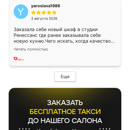
yaroslava1986
3 августа 2026
Заказала себе новый шкаф в студии
Ренессанс где ранее заказывала себе
новую кухню.Чего искать, когда качеством
вполне довольна. Служит кухня уже почти
Читать полностью
два года, нареканий нет.
Еще
ЗАКАЗАТЬ
БЕСПЛАТНОЕ ТАКСИ
ДО НАШЕГО САЛОНА