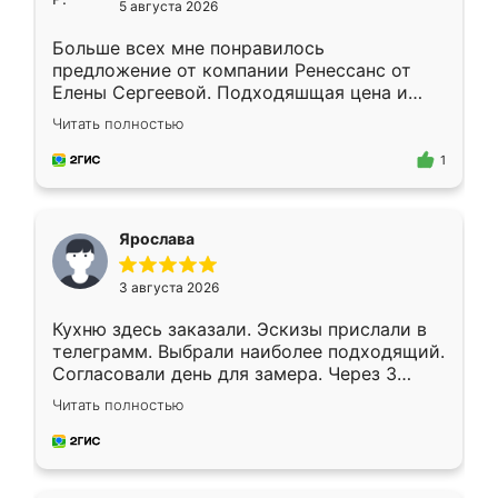
5 августа 2026
Больше всех мне понравилось
предложение от компании Ренессанс от
Елены Сергеевой. Подходяшщая цена и
короткие сроки изготовления. Приехавший
Читать полностью
для замера сотрудник Владислав
предложил по моему эскизу самый
1
подходящий вариант шкафа. Немного его
видоизменил, получилось даже лучше, чем
я хотела.
Ярослава
3 августа 2026
Кухню здесь заказали. Эскизы прислали в
телеграмм. Выбрали наиболее подходящий.
Согласовали день для замера. Через 3
недели кухня была уже готова. Остались
Читать полностью
довольны работой. Спасибо Ренессанс
мебель за качественную работу!