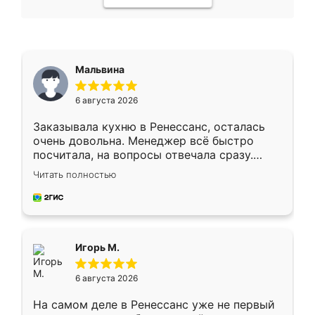
Мальвина
6 августа 2026
Заказывала кухню в Ренессанс, осталась
очень довольна. Менеджер всё быстро
посчитала, на вопросы отвечала сразу.
Замерщик приехал в субботу, подошёл к
Читать полностью
делу со всей ответственностью. Собрали
за день, ребята работали аккуратно, даже
пыли почти не было. Качество отличное,
ящики ходят плавно, ничего не скрипит.
Всё подошло как влитое.
Игорь М.
6 августа 2026
На самом деле в Ренессанс уже не первый