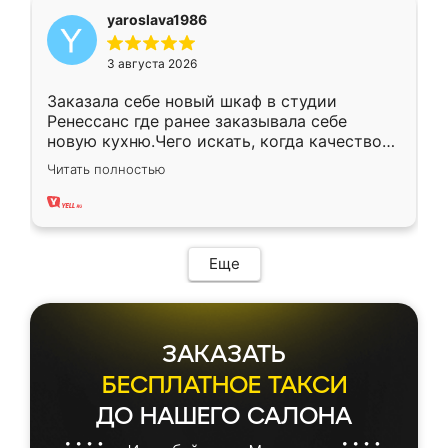
yaroslava1986
3 августа 2026
Заказала себе новый шкаф в студии
Ренессанс где ранее заказывала себе
новую кухню.Чего искать, когда качеством
вполне довольна. Служит кухня уже почти
Читать полностью
два года, нареканий нет.
Еще
ЗАКАЗАТЬ
БЕСПЛАТНОЕ ТАКСИ
ДО НАШЕГО САЛОНА