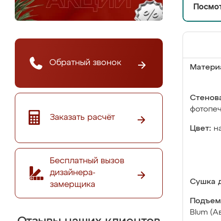
Посмот
Обратный звонок
Матери
Стенова
фотопе
Заказать расчёт
Цвет:
н
Бесплатный вызов
дизайнера-
Сушка д
замерщика
Подъем
Blum (А