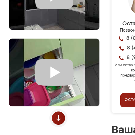
Оста
Позвон
8 (
8 (
8 (
Или оставь
ко
предвар
ОСТ
Ваша