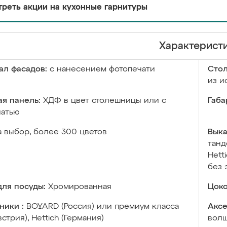
реть акции на кухонные гарнитуры
Характерист
ал фасадов:
с нанесением фотопечати
Сто
из и
я панель:
ХДФ в цвет столешницы или с
Габа
чатью
а выбор, более 300 цветов
Выка
танд
Hett
без 
ля посуды:
Хромированная
Цоко
ники :
BOYARD (Россия) или премиум класса
Аксе
встрия), Hettich (Германия)
волш