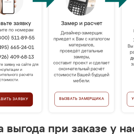
вьте заявку
Замер и расчет
ите по номерам
Дизайнер-замерщик
800) 511-89-55
приедет к Вам с каталогом
материалов,
Вы
495) 665-24-01
проведёт детальные
р
926) 409-68-13
замеры,
д
составит проект и сделает
з
те заявку на сайте для
окончательный расчёт
нсультации и
стоимости Вашей будущей
ительного расчёта
стоимости.
мебели.
ВЫЗВАТЬ ЗАМЕРЩИКА
АВИТЬ ЗАЯВКУ
 выгода при заказе у на