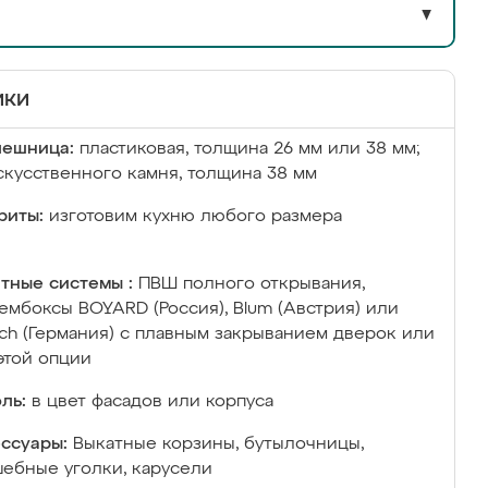
▼
ики
лешница:
пластиковая, толщина 26 мм или 38 мм;
скусственного камня, толщина 38 мм
риты:
изготовим кухню любого размера
тные системы :
ПВШ полного открывания,
ембоксы BOYARD (Россия), Blum (Австрия) или
ich (Германия) с плавным закрыванием дверок или
этой опции
ль:
в цвет фасадов или корпуса
ссуары:
Выкатные корзины, бутылочницы,
ебные уголки, карусели