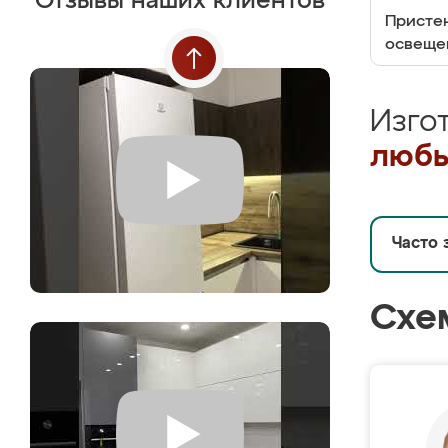
Отзывы наших клиентов
Пристен
освеще
Изго
любы
Часто 
Схе