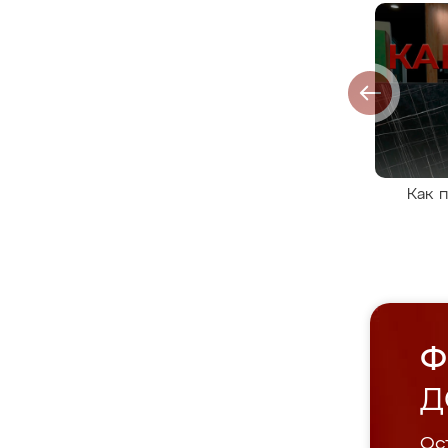
Как 
Ф
Д
Ост