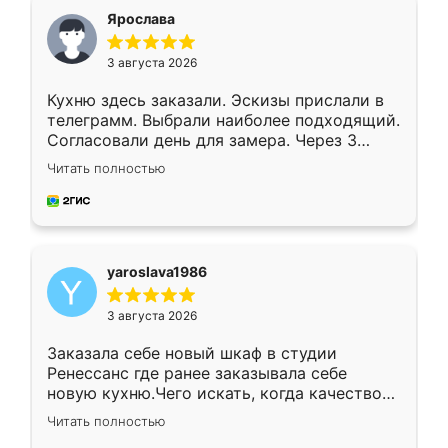
я хотела.
Ярослава
3 августа 2026
Кухню здесь заказали. Эскизы прислали в
телеграмм. Выбрали наиболее подходящий.
Согласовали день для замера. Через 3
недели кухня была уже готова. Остались
Читать полностью
довольны работой. Спасибо Ренессанс
мебель за качественную работу!
yaroslava1986
3 августа 2026
Заказала себе новый шкаф в студии
Ренессанс где ранее заказывала себе
новую кухню.Чего искать, когда качеством
вполне довольна. Служит кухня уже почти
Читать полностью
два года, нареканий нет.