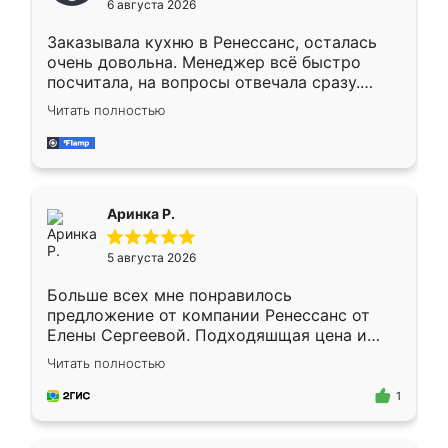
6 августа 2026
мебели буду заказывать только здесь.
Заказывала кухню в Ренессанс, осталась
очень довольна. Менеджер всё быстро
посчитала, на вопросы отвечала сразу.
Замерщик приехал в субботу, подошёл к
Читать полностью
делу со всей ответственностью. Собрали
за день, ребята работали аккуратно, даже
пыли почти не было. Качество отличное,
ящики ходят плавно, ничего не скрипит.
Всё подошло как влитое.
Аринка Р.
5 августа 2026
Больше всех мне понравилось
предложение от компании Ренессанс от
Елены Сергеевой. Подходяшщая цена и
короткие сроки изготовления. Приехавший
Читать полностью
для замера сотрудник Владислав
предложил по моему эскизу самый
1
подходящий вариант шкафа. Немного его
видоизменил, получилось даже лучше, чем