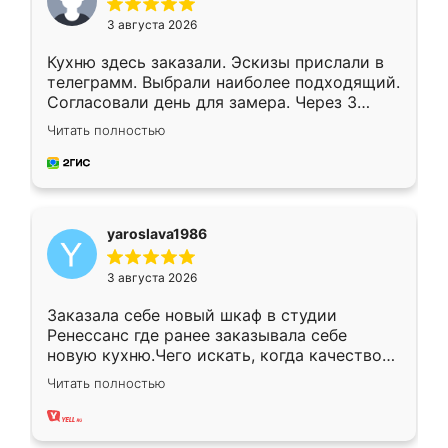
3 августа 2026
Кухню здесь заказали. Эскизы прислали в
телеграмм. Выбрали наиболее подходящий.
Согласовали день для замера. Через 3
недели кухня была уже готова. Остались
Читать полностью
довольны работой. Спасибо Ренессанс
мебель за качественную работу!
yaroslava1986
3 августа 2026
Заказала себе новый шкаф в студии
Ренессанс где ранее заказывала себе
новую кухню.Чего искать, когда качеством
вполне довольна. Служит кухня уже почти
Читать полностью
два года, нареканий нет.