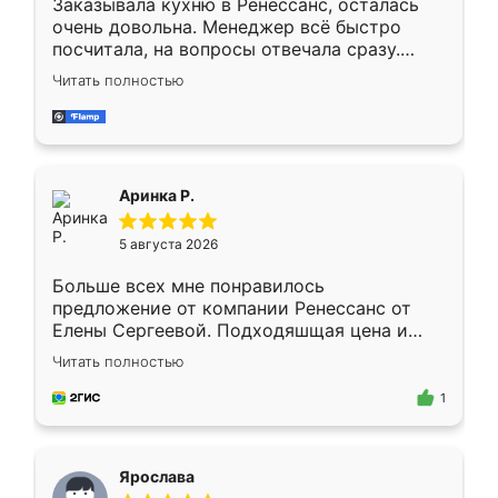
Заказывала кухню в Ренессанс, осталась
очень довольна. Менеджер всё быстро
посчитала, на вопросы отвечала сразу.
Замерщик приехал в субботу, подошёл к
Читать полностью
делу со всей ответственностью. Собрали
за день, ребята работали аккуратно, даже
пыли почти не было. Качество отличное,
ящики ходят плавно, ничего не скрипит.
Всё подошло как влитое.
Аринка Р.
5 августа 2026
Больше всех мне понравилось
предложение от компании Ренессанс от
Елены Сергеевой. Подходяшщая цена и
короткие сроки изготовления. Приехавший
Читать полностью
для замера сотрудник Владислав
предложил по моему эскизу самый
1
подходящий вариант шкафа. Немного его
видоизменил, получилось даже лучше, чем
я хотела.
Ярослава