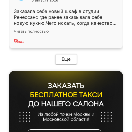
3 августа 2026
Заказала себе новый шкаф в студии
Ренессанс где ранее заказывала себе
новую кухню.Чего искать, когда качеством
вполне довольна. Служит кухня уже почти
Читать полностью
два года, нареканий нет.
Еще
ЗАКАЗАТЬ
БЕСПЛАТНОЕ ТАКСИ
ДО НАШЕГО САЛОНА
Из любой точки Москвы и
Московской области!