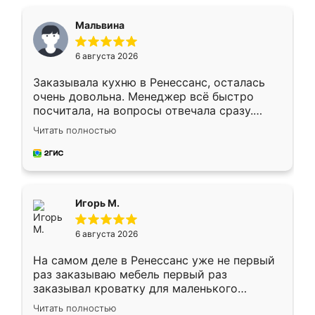
Мальвина
6 августа 2026
Заказывала кухню в Ренессанс, осталась
очень довольна. Менеджер всё быстро
посчитала, на вопросы отвечала сразу.
Замерщик приехал в субботу, подошёл к
Читать полностью
делу со всей ответственностью. Собрали
за день, ребята работали аккуратно, даже
пыли почти не было. Качество отличное,
ящики ходят плавно, ничего не скрипит.
Всё подошло как влитое.
Игорь М.
6 августа 2026
На самом деле в Ренессанс уже не первый
раз заказываю мебель первый раз
заказывал кроватку для маленького
ребёнка при его рождении ,во второй раз
Читать полностью