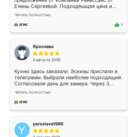
предложение от компании Ренессанс от
Елены Сергеевой. Подходяшщая цена и
короткие сроки изготовления. Приехавший
Читать полностью
для замера сотрудник Владислав
предложил по моему эскизу самый
1
подходящий вариант шкафа. Немного его
видоизменил, получилось даже лучше, чем
я хотела.
Ярослава
3 августа 2026
Кухню здесь заказали. Эскизы прислали в
телеграмм. Выбрали наиболее подходящий.
Согласовали день для замера. Через 3
недели кухня была уже готова. Остались
Читать полностью
довольны работой. Спасибо Ренессанс
мебель за качественную работу!
yaroslava1986