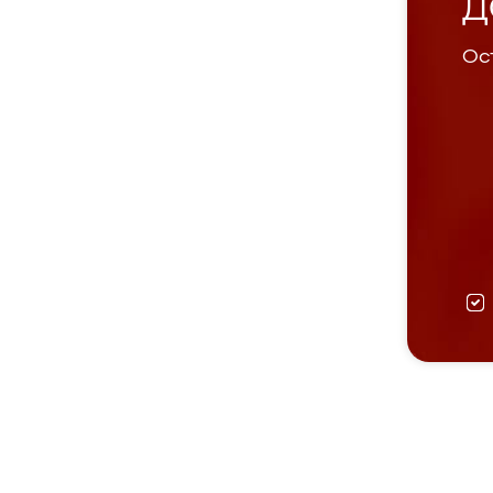
Д
Ост