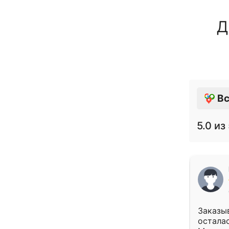
Д
Вс
5.0
из 
Заказыв
осталас