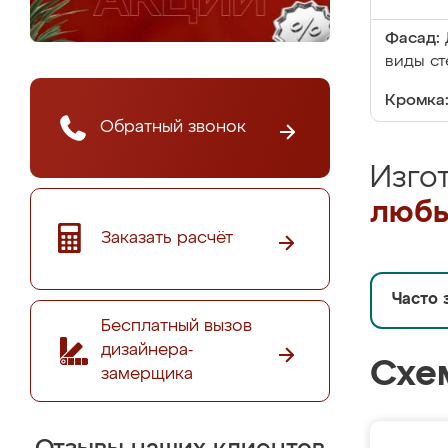
Фасад:
виды ст
Кромка
Обратный звонок
Изго
любы
Заказать расчёт
Часто 
Бесплатный вызов
дизайнера-
Схе
замерщика