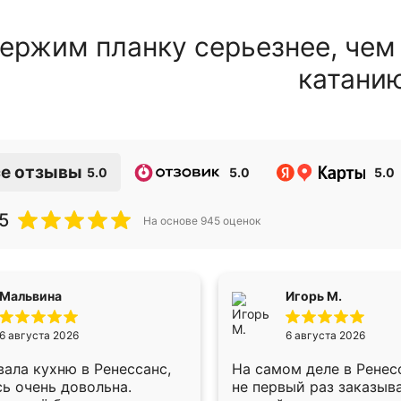
ержим планку серьезнее, чем
катани
е отзывы
5.0
5.0
5.0
5
На основе
945
оценок
Мальвина
Игорь М.
6 августа 2026
6 августа 2026
ала кухню в Ренессанс,
На самом деле в Ренес
ь очень довольна.
не первый раз заказыв