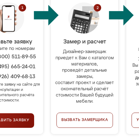
вьте заявку
Замер и расчет
ите по номерам
Дизайнер-замерщик
800) 511-89-55
приедет к Вам с каталогом
материалов,
Вы
495) 665-24-01
проведёт детальные
р
926) 409-68-13
замеры,
д
составит проект и сделает
з
те заявку на сайте для
окончательный расчёт
нсультации и
стоимости Вашей будущей
ительного расчёта
стоимости.
мебели.
ВЫЗВАТЬ ЗАМЕРЩИКА
АВИТЬ ЗАЯВКУ