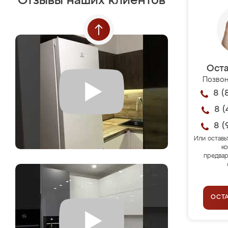
Отзывы наших клиентов
Оста
Позвон
8 (
8 (
8 (
Или оставь
ко
предвар
ОСТ