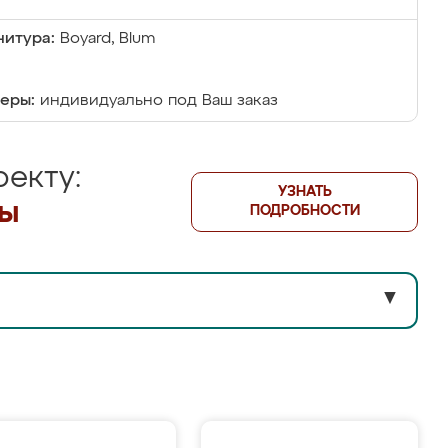
итура:
Boyard, Blum
еры:
индивидуально под Ваш заказ
екту:
УЗНАТЬ
лы
ПОДРОБНОСТИ
▼